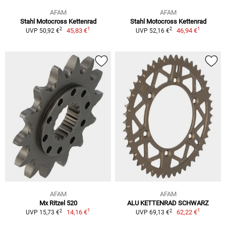
AFAM
AFAM
Stahl Motocross Kettenrad
Stahl Motocross Kettenrad
1
1
2
2
45,83 €
46,94 €
UVP 50,92 €
UVP 52,16 €
AFAM
AFAM
Mx Ritzel 520
ALU KETTENRAD SCHWARZ
1
1
2
2
14,16 €
62,22 €
UVP 15,73 €
UVP 69,13 €