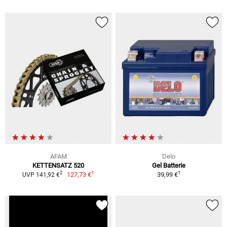
AFAM
Delo
KETTENSATZ 520
Gel Batterie
1
1
2
127,73 €
39,99 €
UVP 141,92 €