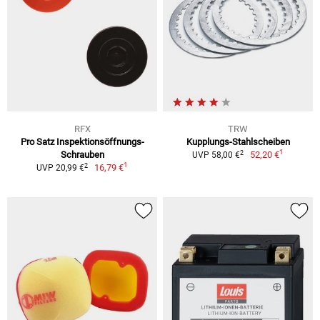
RFX
TRW
Pro Satz Inspektionsöffnungs-
Kupplungs-Stahlscheiben
1
2
Schrauben
52,20 €
UVP 58,00 €
1
2
16,79 €
UVP 20,99 €