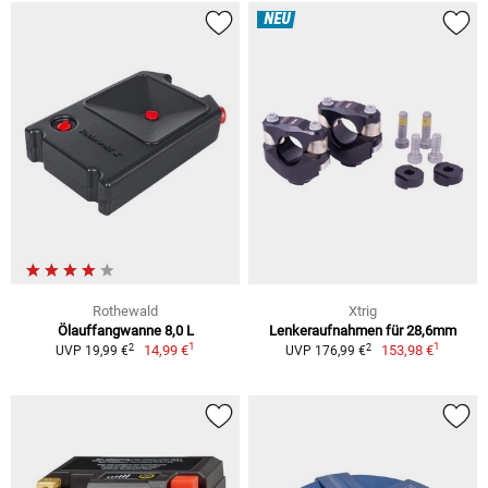
NEU
Rothewald
Xtrig
Ölauffangwanne 8,0 L
Lenkeraufnahmen für 28,6mm
1
1
2
2
14,99 €
153,98 €
UVP 19,99 €
UVP 176,99 €