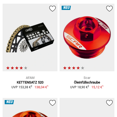
NEU
AFAM
Scar
KETTENSATZ 520
Öleinfüllschraube
1
1
2
2
138,04 €
15,12 €
UVP 153,38 €
UVP 18,90 €
NEU