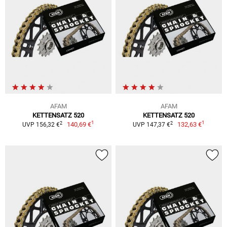
AFAM
AFAM
KETTENSATZ 520
KETTENSATZ 520
1
1
2
2
140,69 €
132,63 €
UVP 156,32 €
UVP 147,37 €