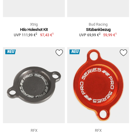
Xtrig
Bud Racing
Hilo Holeshot Kit
Sitzbankbezug
1
1
2
2
97,43 €
59,99 €
UVP 111,99 €
UVP 69,99 €
NEU
NEU
RFX
RFX