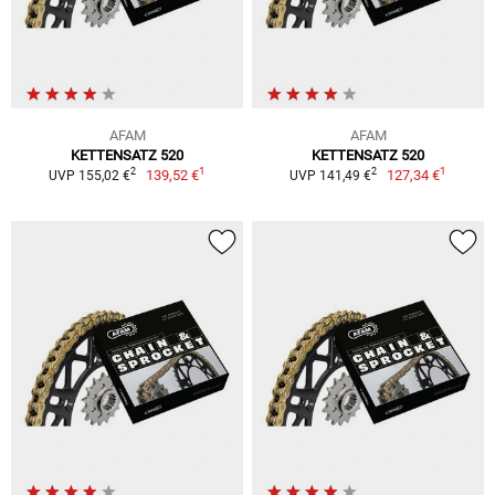
AFAM
AFAM
KETTENSATZ 520
KETTENSATZ 520
1
1
2
2
139,52 €
127,34 €
UVP 155,02 €
UVP 141,49 €