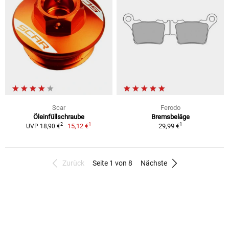
Scar
Ferodo
Öleinfüllschraube
Bremsbeläge
1
1
2
15,12 €
29,99 €
UVP 18,90 €
Zurück
Seite 1 von 8
Nächste