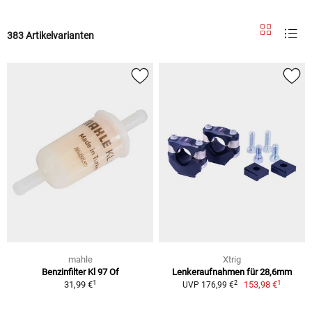
383 Artikelvarianten
mahle
Xtrig
Benzinfilter Kl 97 Of
Lenkeraufnahmen für 28,6mm
1
1
2
31,99 €
153,98 €
UVP 176,99 €