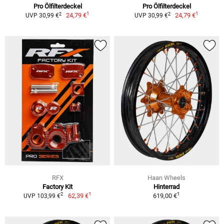
Pro Ölfilterdeckel
Pro Ölfilterdeckel
1
1
2
2
24,79 €
24,79 €
UVP 30,99 €
UVP 30,99 €
RFX
Haan Wheels
Factory Kit
Hinterrad
1
1
2
62,39 €
619,00 €
UVP 103,99 €