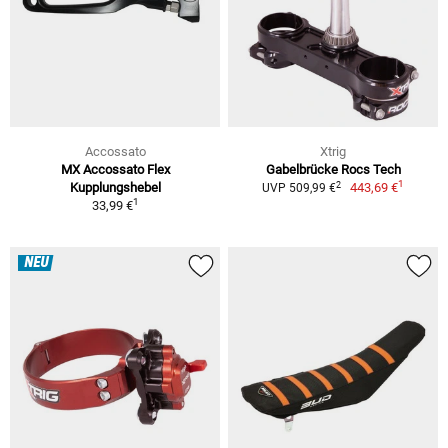
Accossato
Xtrig
MX Accossato Flex
Gabelbrücke Rocs Tech
1
2
Kupplungshebel
443,69 €
UVP 509,99 €
1
33,99 €
NEU