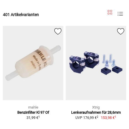
401 Artikelvarianten
mahle
Xtrig
Benzinfilter Kl 97 Of
Lenkeraufnahmen für 28,6mm
1
1
2
31,99 €
153,98 €
UVP 176,99 €