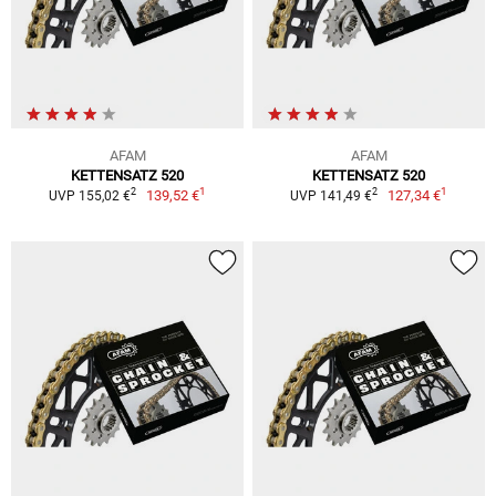
AFAM
AFAM
KETTENSATZ 520
KETTENSATZ 520
1
1
2
2
139,52 €
127,34 €
UVP 155,02 €
UVP 141,49 €