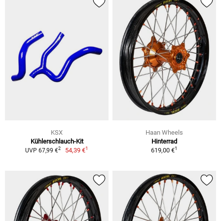
KSX
Haan Wheels
Kühlerschlauch-Kit
Hinterrad
1
1
2
54,39 €
619,00 €
UVP 67,99 €