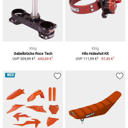
Xtrig
Xtrig
Gabelbrücke Rocs Tech
Hilo Holeshot Kit
1
1
2
2
443,69 €
97,43 €
UVP 509,99 €
UVP 111,99 €
NEU