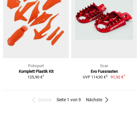
Polisport
Scar
Komplett Plastik Kit
Evo Fussrasten
1
1
2
125,90 €
91,92 €
UVP 114,90 €
Zurück
Seite 1 von 9
Nächste