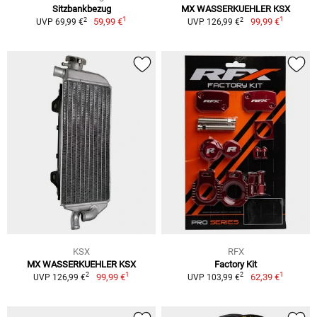
Sitzbankbezug
MX WASSERKUEHLER KSX
1
1
2
2
59,99 €
99,99 €
UVP 69,99 €
UVP 126,99 €
KSX
RFX
MX WASSERKUEHLER KSX
Factory Kit
1
1
2
2
99,99 €
62,39 €
UVP 126,99 €
UVP 103,99 €