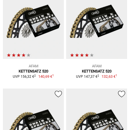
AFAM
AFAM
KETTENSATZ 520
KETTENSATZ 520
1
1
2
2
140,69 €
132,63 €
UVP 156,32 €
UVP 147,37 €