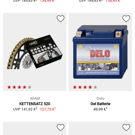
134,49 €
134,49 €
UVP 149,43 €
UVP 149,43 €
AFAM
Delo
KETTENSATZ 520
Gel Batterie
1
1
2
127,73 €
49,99 €
UVP 141,92 €