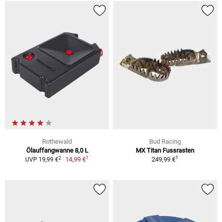
Rothewald
Bud Racing
Ölauffangwanne 8,0 L
MX Titan Fussrasten
1
1
2
14,99 €
249,99 €
UVP 19,99 €