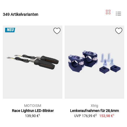
349 Artikelvarianten
NEU
MOTOISM
Xtrig
Race Lightrun LED-Blinker
Lenkeraufnahmen für 28,6mm
1
1
2
139,90 €
153,98 €
UVP 176,99 €