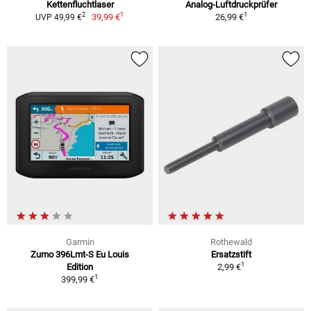
Kettenfluchtlaser
Analog-Luftdruckprüfer
1
1
2
39,99 €
26,99 €
UVP 49,99 €
Garmin
Rothewald
Zumo 396Lmt-S Eu Louis
Ersatzstift
1
Edition
2,99 €
1
399,99 €