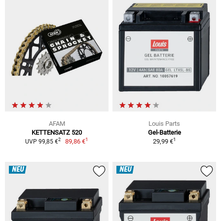
AFAM
Louis Parts
KETTENSATZ 520
Gel-Batterie
1
1
2
89,86 €
29,99 €
UVP 99,85 €
NEU
NEU