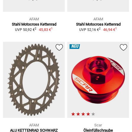
AFAM
AFAM
Stahl Motocross Kettenrad
Stahl Motocross Kettenrad
1
1
2
2
45,83 €
46,94 €
UVP 50,92 €
UVP 52,16 €
NEU
AFAM
Scar
ALU KETTENRAD SCHWARZ
Öleinfüllschraube