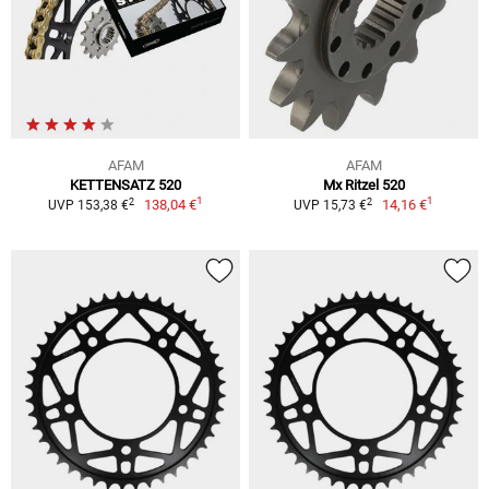
AFAM
AFAM
KETTENSATZ 520
Mx Ritzel 520
1
1
2
2
138,04 €
14,16 €
UVP 153,38 €
UVP 15,73 €