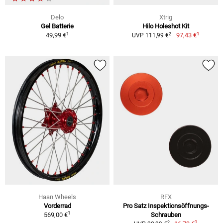
Delo
Xtrig
Gel Batterie
Hilo Holeshot Kit
1
1
2
49,99 €
97,43 €
UVP 111,99 €
Haan Wheels
RFX
Vorderrad
Pro Satz Inspektionsöffnungs-
1
569,00 €
Schrauben
1
2