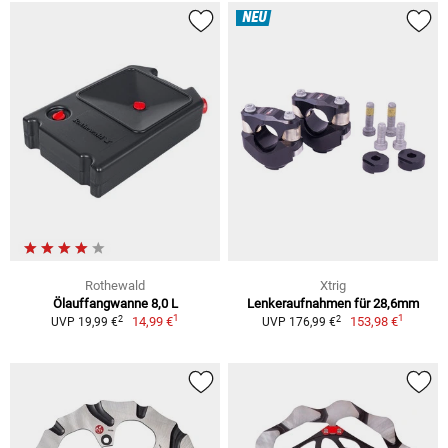
NEU
Rothewald
Xtrig
Ölauffangwanne 8,0 L
Lenkeraufnahmen für 28,6mm
1
1
2
2
14,99 €
153,98 €
UVP 19,99 €
UVP 176,99 €