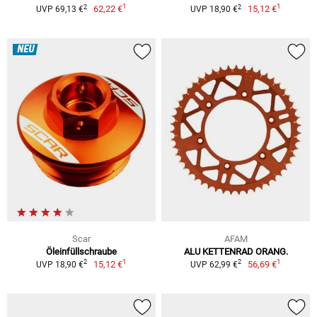
1
1
2
2
62,22 €
15,12 €
UVP 69,13 €
UVP 18,90 €
NEU
Scar
AFAM
Öleinfüllschraube
ALU KETTENRAD ORANG.
1
1
2
2
15,12 €
56,69 €
UVP 18,90 €
UVP 62,99 €