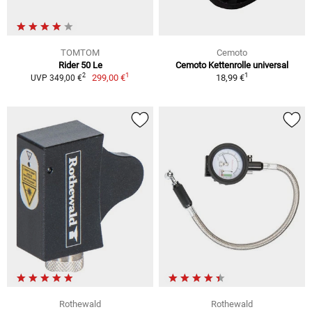
TOMTOM
Cemoto
Rider 50 Le
Cemoto Kettenrolle universal
1
1
2
299,00 €
18,99 €
UVP 349,00 €
Rothewald
Rothewald