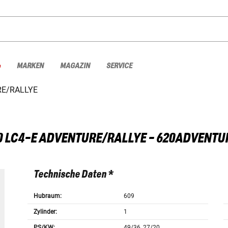
%
MARKEN
MAGAZIN
SERVICE
RE/RALLYE
0 LC4-E ADVENTURE/RALLYE - 620ADVENTU
Technische Daten *
Hubraum:
609
Zylinder:
1
PS/KW:
49/36, 27/20