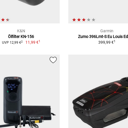
K&N
Garmin
Ölfilter KN-156
Zumo 396Lmt-S Eu Louis Ed
1
1
11,99 €
399,99 €
2
UVP 12,99 €