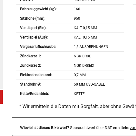
Fahrzeuggewicht (kg):
166
Sitzhöhe (mm):
950
Ventilspiel (Ein):
KALT 0,15 MM
Ventilspiel (Aus):
KALT 0,15 MM
Vergaserluftschraube:
1,5 AUSDREHUNGEN
Zündkerze 1:
NGK DR8E
Zündkerze 2:
NGK DR8EIX
Elektrodenabstand:
0,7 MM
Standrohr Ø:
50 MM USD-GABEL
Kette/Endantrieb:
KETTE
* Wir ermitteln die Daten mit Sorgfalt, aber ohne Gewä
Wieviel ist dieses Bike wert?
Gebrauchtwert über DAT ermitteln:
zu