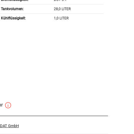
Tankvolumen:
28,0 LITER
Kühlflüssigkeit:
1,0 LITER
hr
r DAT GmbH