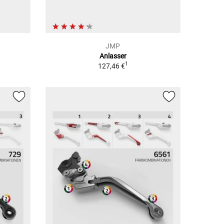
JMP
Anlasser
1
127,46 €