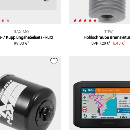
RAXIMO
TRW
- / Kupplungshebelsets - kurz
Hohlschraube Bremsleitu
1
1
99,00 €
6,48 €
2
UVP 7,20 €