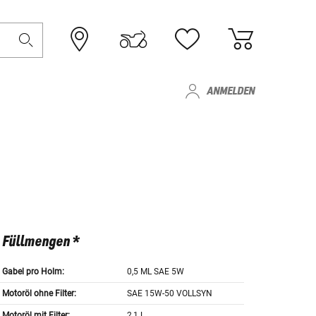
ANMELDEN
Füllmengen *
Gabel pro Holm:
0,5 ML SAE 5W
Motoröl ohne Filter:
SAE 15W-50 VOLLSYN
Motoröl mit Filter:
2,1 L