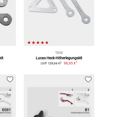
TRW
kit
Lucas Heck-Höherlegungskit
1
1
98,95 €
2
UVP 109,94 €