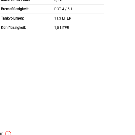
Bremsflüssigkeit:
DOT 4 / 5.1
Tankvolumen:
11,3 LITER
Kühlflüssigkeit:
1,0 LITER
hr