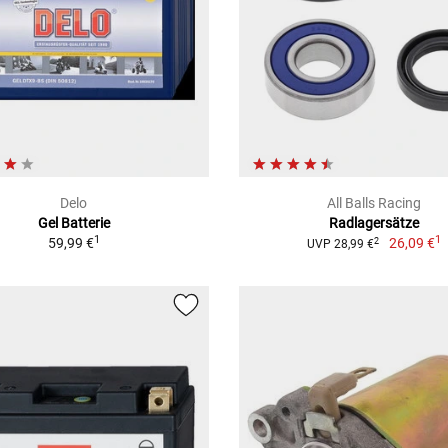
Delo
All Balls Racing
Gel Batterie
Radlagersätze
1
1
59,99 €
26,09 €
2
UVP 28,99 €