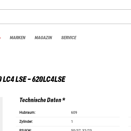
%
MARKEN
MAGAZIN
SERVICE
0 LC4 LSE - 620LC4LSE
Technische Daten *
Hubraum:
609
Zylinder:
1
PS/KW:
50/37, 32/23