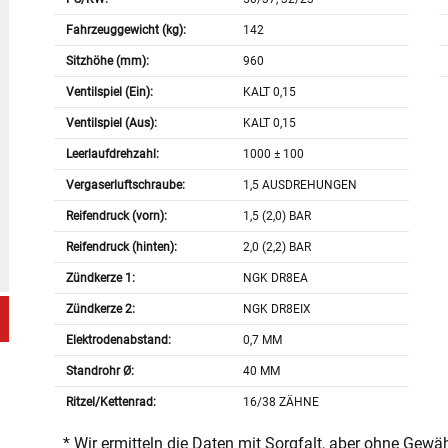
Fahrzeuggewicht (kg):
142
Sitzhöhe (mm):
960
Ventilspiel (Ein):
KALT 0,15
Ventilspiel (Aus):
KALT 0,15
Leerlaufdrehzahl:
1000 ± 100
Vergaserluftschraube:
1,5 AUSDREHUNGEN
Reifendruck (vorn):
1,5 (2,0) BAR
Reifendruck (hinten):
2,0 (2,2) BAR
Zündkerze 1:
NGK DR8EA
Zündkerze 2:
NGK DR8EIX
Elektrodenabstand:
0,7 MM
Standrohr Ø:
40 MM
Ritzel/Kettenrad:
16/38 ZÄHNE
* Wir ermitteln die Daten mit Sorgfalt, aber ohne Gewä