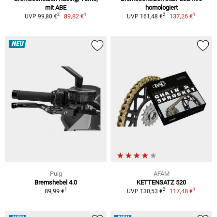
mit ABE
homologiert
1
1
2
2
89,82 €
137,26 €
UVP 99,80 €
UVP 161,48 €
NEU
Puig
AFAM
Bremshebel 4.0
KETTENSATZ 520
1
1
2
89,99 €
117,48 €
UVP 130,53 €