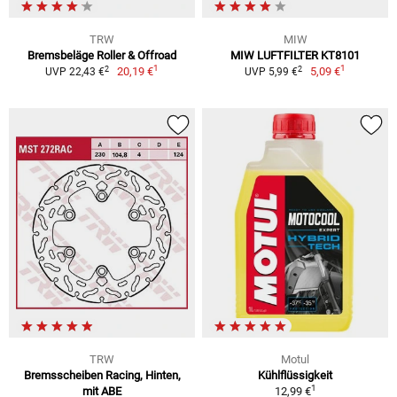
TRW
MIW
Bremsbeläge Roller & Offroad
MIW LUFTFILTER KT8101
1
1
2
2
20,19 €
5,09 €
UVP 22,43 €
UVP 5,99 €
TRW
Motul
Bremsscheiben Racing, Hinten,
Kühlflüssigkeit
1
mit ABE
12,99 €