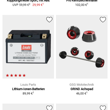
Kupplungshebel Sport, mit ABE
Pro Kennzeichenhalter
1
1
2
29,99 €
102,00 €
UVP 59,99 €
Louis Parts
GSG Mototechnik
Lithium-Ionen-Batterien
GRIND Achspad
1
1
89,99 €
46,00 €