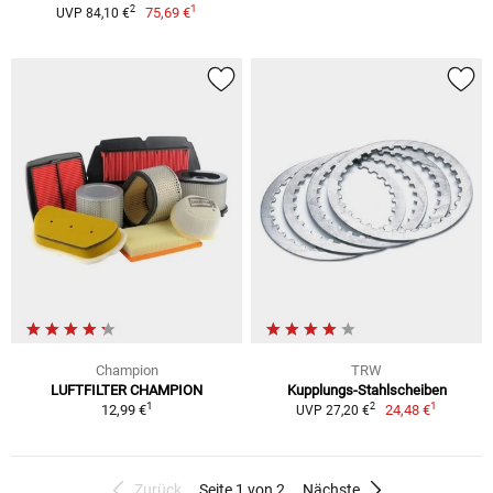
1
2
75,69 €
UVP 84,10 €
Champion
TRW
LUFTFILTER CHAMPION
Kupplungs-Stahlscheiben
1
1
2
12,99 €
24,48 €
UVP 27,20 €
Zurück
Seite 1 von 2
Nächste