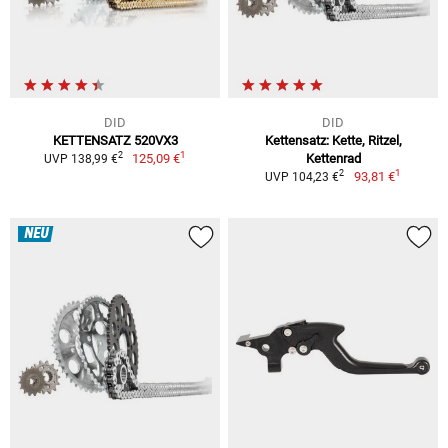
DID
DID
KETTENSATZ 520VX3
Kettensatz: Kette, Ritzel,
1
2
125,09 €
Kettenrad
UVP 138,99 €
1
2
93,81 €
UVP 104,23 €
NEU