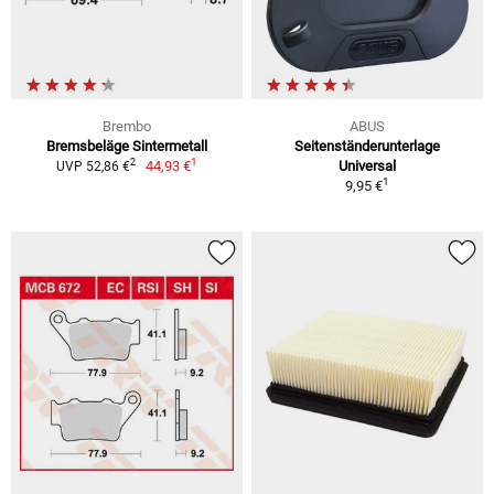
Brembo
ABUS
Bremsbeläge Sintermetall
Seitenständerunterlage
1
2
44,93 €
Universal
UVP 52,86 €
1
9,95 €