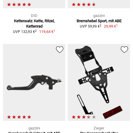
DID
gazzini
Kettensatz: Kette, Ritzel,
Bremshebel Sport, mit ABE
1
2
Kettenrad
29,99 €
UVP 59,99 €
1
2
119,64 €
UVP 132,93 €
gazzini
Zieger