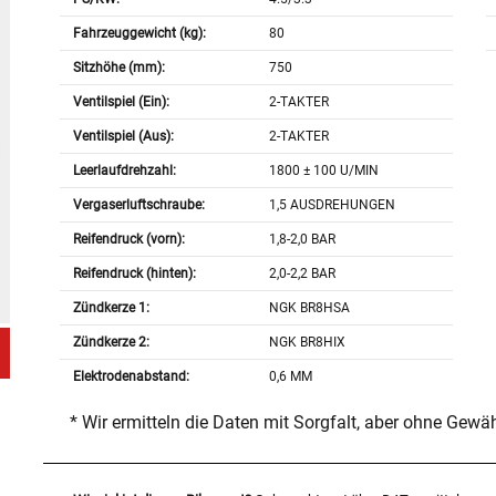
Fahrzeuggewicht (kg):
80
Sitzhöhe (mm):
750
Ventilspiel (Ein):
2-TAKTER
Ventilspiel (Aus):
2-TAKTER
Leerlaufdrehzahl:
1800 ± 100 U/MIN
Vergaserluftschraube:
1,5 AUSDREHUNGEN
Reifendruck (vorn):
1,8-2,0 BAR
Reifendruck (hinten):
2,0-2,2 BAR
Zündkerze 1:
NGK BR8HSA
Zündkerze 2:
NGK BR8HIX
Elektrodenabstand:
0,6 MM
* Wir ermitteln die Daten mit Sorgfalt, aber ohne Gewä