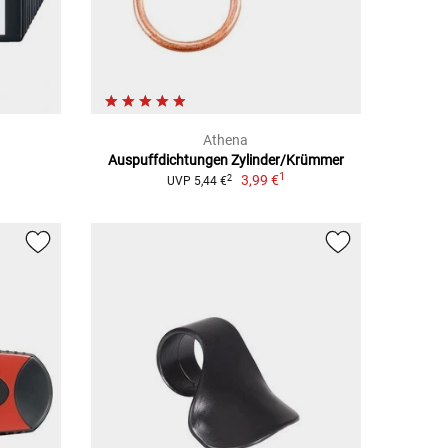
Athena
Auspuffdichtungen Zylinder/Krümmer
1
3,99 €
2
UVP 5,44 €