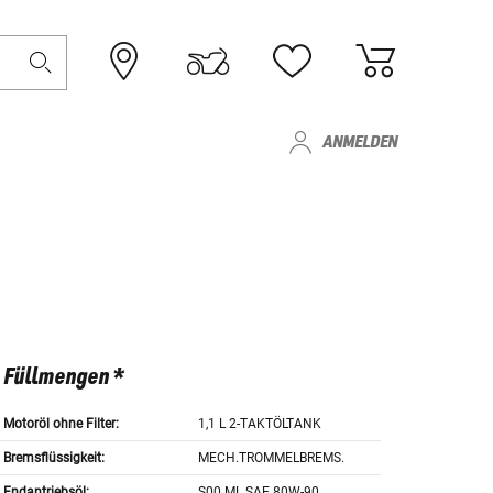
ANMELDEN
Füllmengen *
Motoröl ohne Filter:
1,1 L 2-TAKTÖLTANK
Bremsflüssigkeit:
MECH.TROMMELBREMS.
Endantriebsöl:
S00 ML SAE 80W-90