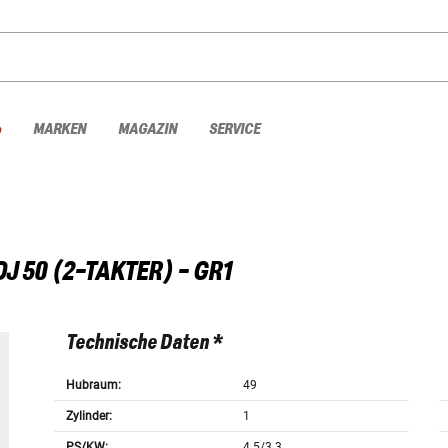
%
MARKEN
MAGAZIN
SERVICE
DJ 50 (2-TAKTER) - GR1
Technische Daten *
Hubraum:
49
Zylinder:
1
PS/KW:
4.5/3.3