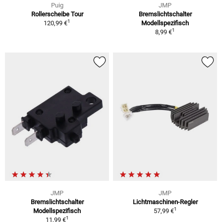
Puig
JMP
Rollerscheibe Tour
Bremslichtschalter
1
120,99 €
Modellspezifisch
1
8,99 €
JMP
JMP
Bremslichtschalter
Lichtmaschinen-Regler
1
Modellspezifisch
57,99 €
1
11,99 €