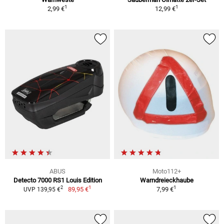
1
1
2,99 €
12,99 €
ABUS
Moto112+
Detecto 7000 RS1 Louis Edition
Warndreieckhaube
1
1
2
89,95 €
7,99 €
UVP 139,95 €