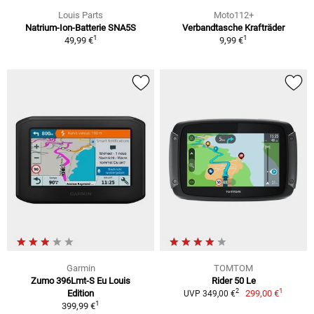
Louis Parts
Moto112+
Natrium-Ion-Batterie SNA5S
Verbandtasche Krafträder
1
1
49,99 €
9,99 €
Garmin
TOMTOM
Zumo 396Lmt-S Eu Louis
Rider 50 Le
1
2
Edition
299,00 €
UVP 349,00 €
1
399,99 €