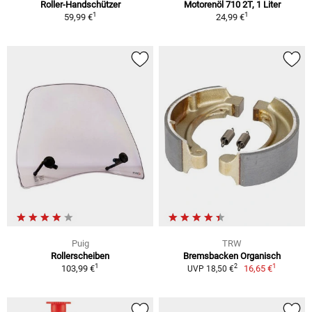
Roller-Handschützer
Motorenöl 710 2T, 1 Liter
1
1
59,99 €
24,99 €
Puig
TRW
Rollerscheiben
Bremsbacken Organisch
1
1
2
103,99 €
16,65 €
UVP 18,50 €