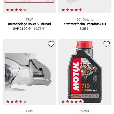
TRW
101 Octane
Bremsbeläge Roller & Offroad
Kraftstoffhahn Unterdruck für
1
1
2
19,73 €
8,25 €
UVP 21,92 €
Puig
Motul