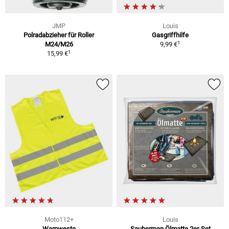
JMP
Louis
Polradabzieher für Roller
Gasgriffhilfe
1
M24/M26
9,99 €
1
15,99 €
Moto112+
Louis
Warnweste
Sauberman Ölmatte 2er-Set