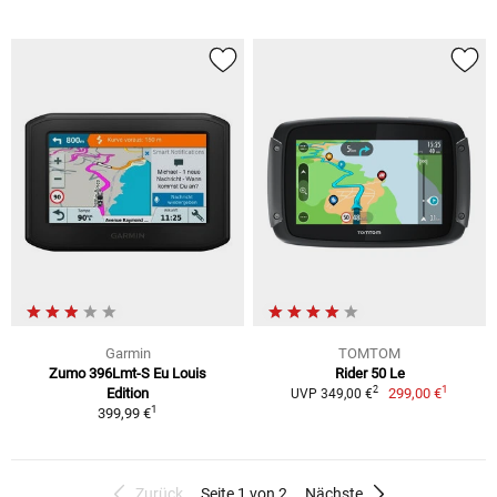
Garmin
TOMTOM
Zumo 396Lmt-S Eu Louis
Rider 50 Le
1
2
Edition
299,00 €
UVP 349,00 €
1
399,99 €
Zurück
Seite 1 von 2
Nächste