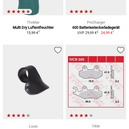
ThoMar
ProCharger
Multi Dry Luftentfeuchter
600 Batteriesteckerladegerät
1
1
2
15,99 €
24,99 €
UVP 29,99 €
Louis
TRW