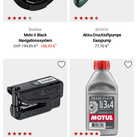
Beeline
BOSCH
Moto II Black
Akku-Druckluftpumpe
Navigationssystem
Easypump
1
1
2
188,99 €
77,70 €
UVP 199,99 €