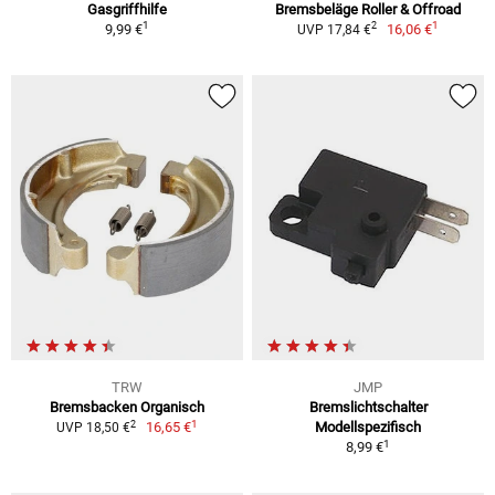
Gasgriffhilfe
Bremsbeläge Roller & Offroad
1
1
2
9,99 €
16,06 €
UVP 17,84 €
TRW
JMP
Bremsbacken Organisch
Bremslichtschalter
1
2
16,65 €
Modellspezifisch
UVP 18,50 €
1
8,99 €