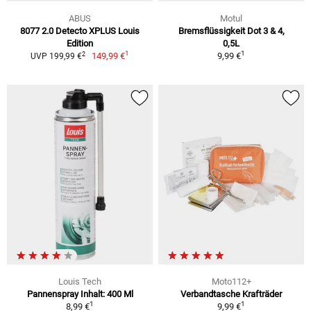
ABUS
Motul
8077 2.0 Detecto XPLUS Louis
Bremsflüssigkeit Dot 3 & 4,
Edition
0,5L
1
1
2
149,99 €
9,99 €
UVP 199,99 €
Louis Tech
Moto112+
Pannenspray Inhalt: 400 Ml
Verbandtasche Krafträder
1
1
8,99 €
9,99 €