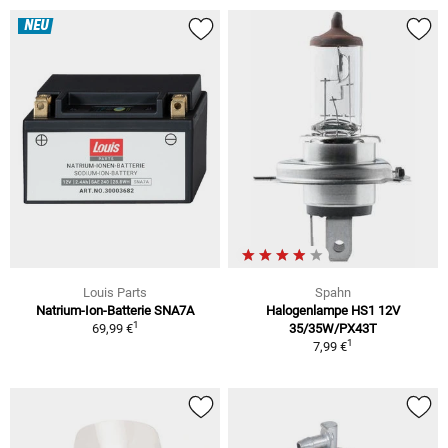
NEU
Louis Parts
Spahn
Natrium-Ion-Batterie SNA7A
Halogenlampe HS1 12V
1
69,99 €
35/35W/PX43T
1
7,99 €