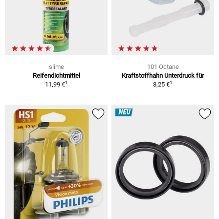
slime
101 Octane
Reifendichtmittel
Kraftstoffhahn Unterdruck für
1
1
11,99 €
8,25 €
NEU