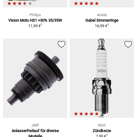
Philips
Ariete
Vision Moto HS1 +30% 35/35W
Gabel Simmerringe
1
1
11,99 €
16,99 €
JMP
NGK
Anlasserfreilauf für diverse
Zündkerze
1
Modelle
7,99 €