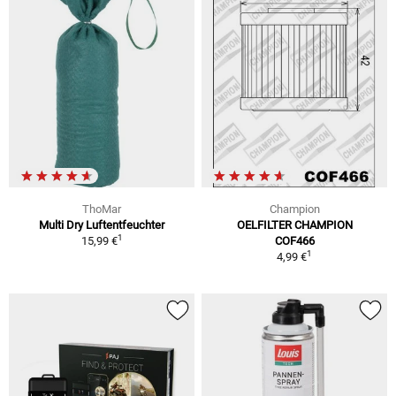
ThoMar
Champion
Multi Dry Luftentfeuchter
OELFILTER CHAMPION
1
15,99 €
COF466
1
4,99 €