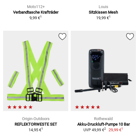
Moto112+
Louis
Verbandtasche Krafträder
Sitzkissen Mesh
1
1
9,99 €
19,99 €
Origin-Outdoors
Rothewald
REFLEKTORWESTE SET
Akku-Druckluft-Pumpe 10 Bar
1
1
2
14,95 €
29,99 €
UVP 49,99 €