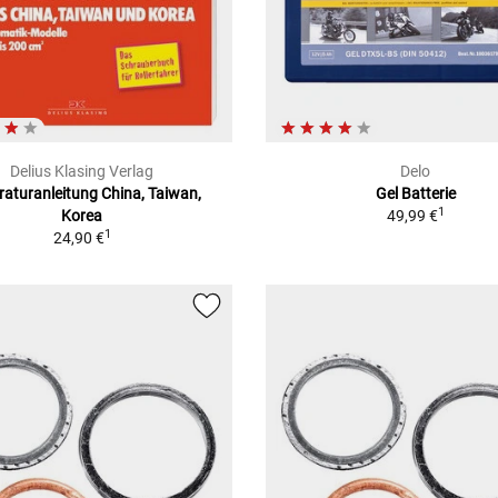
Delius Klasing Verlag
Delo
aturanleitung China, Taiwan,
Gel Batterie
1
Korea
49,99 €
1
24,90 €