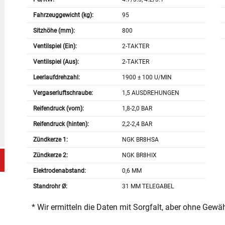
Fahrzeuggewicht (kg):
95
Sitzhöhe (mm):
800
Ventilspiel (Ein):
2-TAKTER
Ventilspiel (Aus):
2-TAKTER
Leerlaufdrehzahl:
1900 ± 100 U/MIN
Vergaserluftschraube:
1,5 AUSDREHUNGEN
Reifendruck (vorn):
1,8-2,0 BAR
Reifendruck (hinten):
2,2-2,4 BAR
Zündkerze 1:
NGK BR8HSA
Zündkerze 2:
NGK BR8HIX
Elektrodenabstand:
0,6 MM
Standrohr Ø:
31 MM TELEGABEL
* Wir ermitteln die Daten mit Sorgfalt, aber ohne Gewä