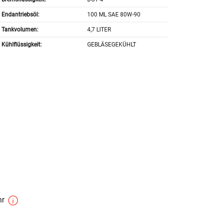
Endantriebsöl:
100 ML SAE 80W-90
Tankvolumen:
4,7 LITER
Kühlflüssigkeit:
GEBLÄSEGEKÜHLT
hr