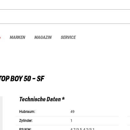
%
MARKEN
MAGAZIN
SERVICE
TOP BOY 50 - SF
Technische Daten *
Hubraum:
49
Zylinder:
1
PS/KW:
4.7/3.5, 4.2/3.1