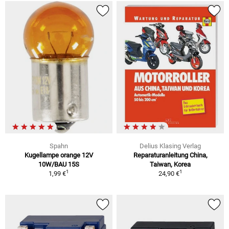
Spahn
Delius Klasing Verlag
Kugellampe orange 12V
Reparaturanleitung China,
10W/BAU 15S
Taiwan, Korea
1
1
1,99 €
24,90 €