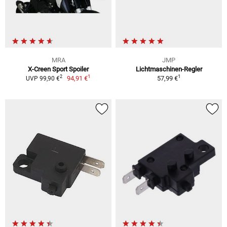
MRA
JMP
X-Creen Sport Spoiler
Lichtmaschinen-Regler
1
1
2
94,91 €
57,99 €
UVP 99,90 €