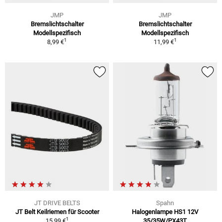
JMP
JMP
Bremslichtschalter
Bremslichtschalter
Modellspezifisch
Modellspezifisch
1
1
8,99 €
11,99 €
JT DRIVE BELTS
Spahn
JT Belt Keilriemen für Scooter
Halogenlampe HS1 12V
1
15,99 €
35/35W/PX43T