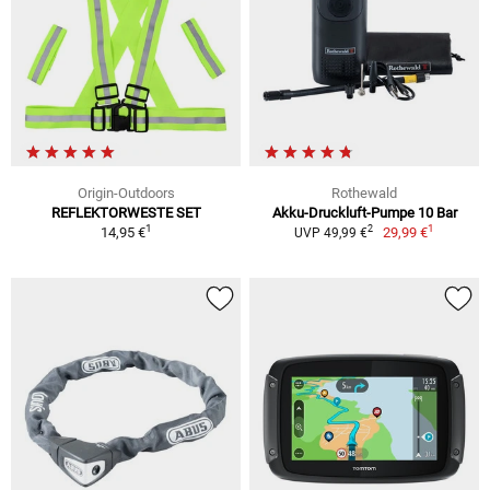
Origin-Outdoors
Rothewald
REFLEKTORWESTE SET
Akku-Druckluft-Pumpe 10 Bar
1
1
2
14,95 €
29,99 €
UVP 49,99 €