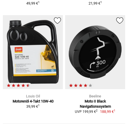
1
1
49,99 €
21,99 €
Louis Oil
Beeline
Motorenöl 4-Takt 10W-40
Moto II Black
1
39,99 €
Navigationssystem
1
2
188,99 €
UVP 199,99 €