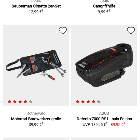
Louis
Louis
Sauberman Ölmatte 2er-Set
Gasgriffhilfe
1
1
12,99 €
9,99 €
Rothewald
ABUS
Motorrad-Bordwerkzeugrolle
Detecto 7000 RS1 Louis Edition
1
1
2
39,99 €
89,95 €
UVP 139,95 €