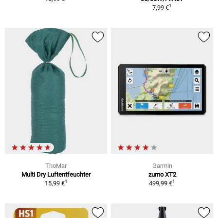
1
7,99 €
ThoMar
Garmin
Multi Dry Luftentfeuchter
zumo XT2
1
1
15,99 €
499,99 €