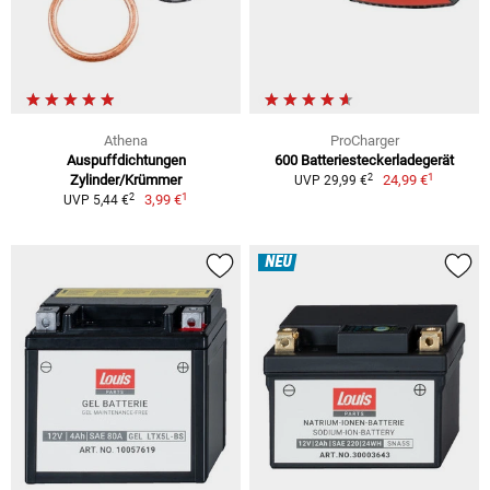
Athena
ProCharger
Auspuffdichtungen
600 Batteriesteckerladegerät
1
2
Zylinder/Krümmer
24,99 €
UVP 29,99 €
1
2
3,99 €
UVP 5,44 €
NEU