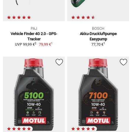
PAJ
BOSCH
Vehicle Finder 4G 2.0 - GPS-
Akku-Druckluftpumpe
Tracker
Easypump
1
1
2
79,99 €
77,70 €
UVP 99,99 €