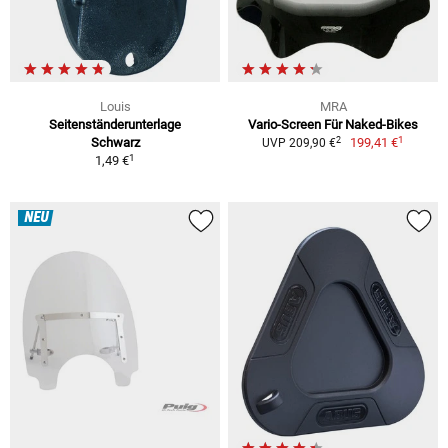
Louis
MRA
Seitenständerunterlage
Vario-Screen Für Naked-Bikes
1
2
Schwarz
199,41 €
UVP 209,90 €
1
1,49 €
NEU