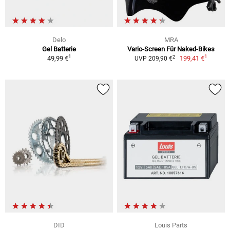
Delo
MRA
Gel Batterie
Vario-Screen Für Naked-Bikes
1
1
2
49,99 €
199,41 €
UVP 209,90 €
DID
Louis Parts