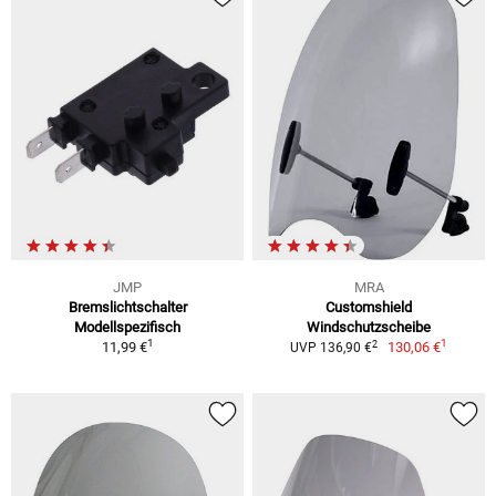
JMP
MRA
Bremslichtschalter
Customshield
Modellspezifisch
Windschutzscheibe
1
1
2
11,99 €
130,06 €
UVP 136,90 €