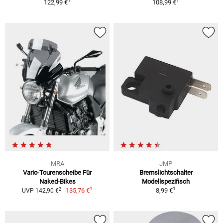
1
1
122,99 €
108,99 €
MRA
JMP
Vario-Tourenscheibe Für
Bremslichtschalter
Naked-Bikes
Modellspezifisch
1
1
2
135,76 €
8,99 €
UVP 142,90 €