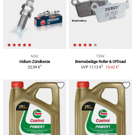
NGK
TRW
Iridium Zündkerze
Bremsbeläge Roller & Offroad
1
1
2
22,99 €
15,42 €
UVP 17,13 €