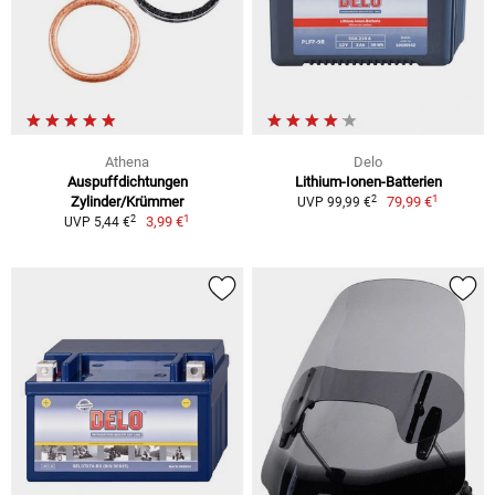
Athena
Delo
Auspuffdichtungen
Lithium-Ionen-Batterien
1
2
Zylinder/Krümmer
79,99 €
UVP 99,99 €
1
2
3,99 €
UVP 5,44 €