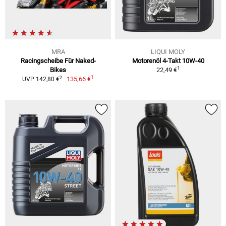
MRA
LIQUI MOLY
Racingscheibe Für Naked-
Motorenöl 4-Takt 10W-40
1
Bikes
22,49 €
1
2
135,66 €
UVP 142,80 €