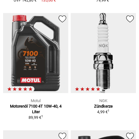
135,66 €
79,99 €
UVP 142,80 €
Motul
NGK
Motorenöl 7100 4T 10W-40, 4
Zündkerze
1
Liter
4,99 €
1
89,99 €