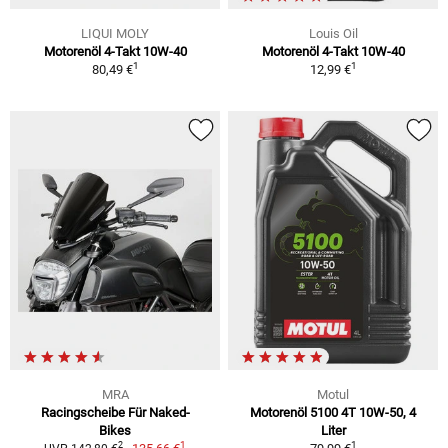
LIQUI MOLY
Louis Oil
Motorenöl 4-Takt 10W-40
Motorenöl 4-Takt 10W-40
1
1
80,49 €
12,99 €
MRA
Motul
Racingscheibe Für Naked-
Motorenöl 5100 4T 10W-50, 4
Bikes
Liter
1
1
2