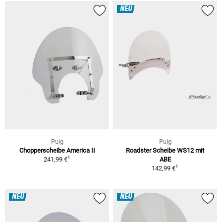
NEU
Puig
Puig
Chopperscheibe America II
Roadster Scheibe WS12 mit
1
241,99 €
ABE
1
142,99 €
NEU
NEU