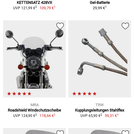
KETTENSATZ 428VX
Gel-Batterie
1
1
2
109,79 €
29,99 €
UVP 121,99 €
MRA
TRW
Roadshield Windschutzscheibe
Kupplungsleitungen Stahlflex
1
1
2
2
118,66 €
59,31 €
UVP 124,90 €
UVP 65,90 €