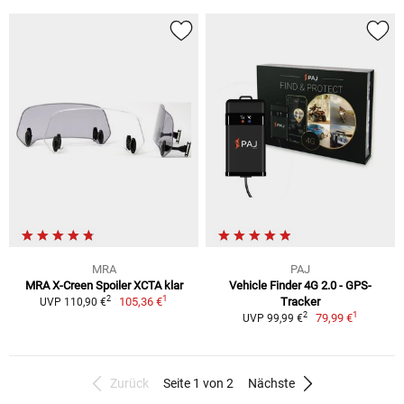
MRA
PAJ
MRA X-Creen Spoiler XCTA klar
Vehicle Finder 4G 2.0 - GPS-
1
2
105,36 €
Tracker
UVP 110,90 €
1
2
79,99 €
UVP 99,99 €
Zurück
Seite 1 von 2
Nächste