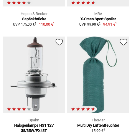
Hepco & Becker
MRA
Gepäckbrücke
X-Creen Sport Spoiler
1
1
2
2
110,00 €
94,91 €
UVP 175,00 €
UVP 99,90 €
Spahn
ThoMar
Halogenlampe HS1 12V
Multi Dry Luftentfeuchter
1
35/35W/PX43T
15,99 €