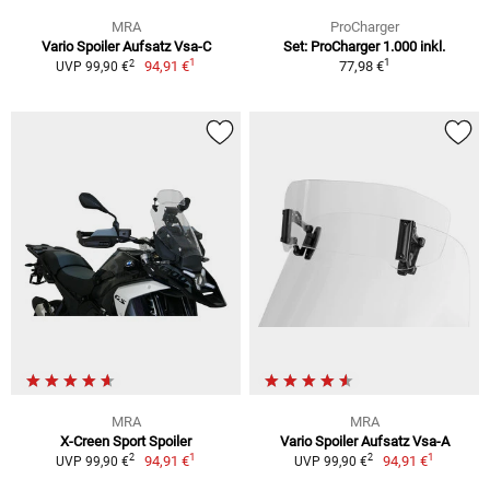
MRA
ProCharger
Vario Spoiler Aufsatz Vsa-C
Set: ProCharger 1.000 inkl.
1
1
2
94,91 €
77,98 €
UVP 99,90 €
MRA
MRA
X-Creen Sport Spoiler
Vario Spoiler Aufsatz Vsa-A
1
1
2
2
94,91 €
94,91 €
UVP 99,90 €
UVP 99,90 €