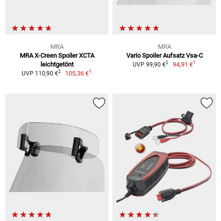
MRA
MRA
MRA X-Creen Spoiler XCTA
Vario Spoiler Aufsatz Vsa-C
1
2
leichtgetönt
94,91 €
UVP 99,90 €
1
2
105,36 €
UVP 110,90 €