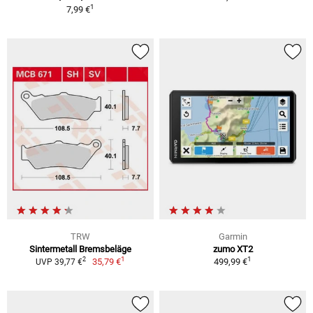
1
7,99 €
TRW
Garmin
Sintermetall Bremsbeläge
zumo XT2
1
1
2
35,79 €
499,99 €
UVP 39,77 €