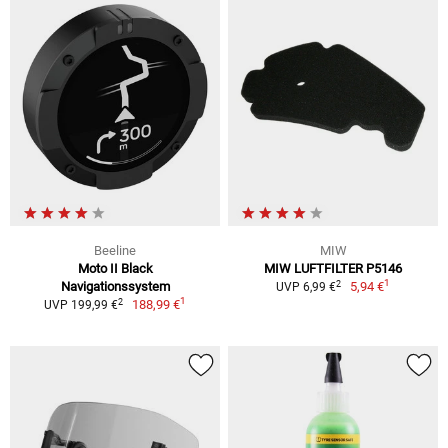
Beeline
MIW
Moto II Black
MIW LUFTFILTER P5146
1
2
Navigationssystem
5,94 €
UVP 6,99 €
1
2
188,99 €
UVP 199,99 €