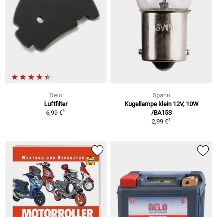
Delo
Spahn
Luftfilter
Kugellampe klein 12V, 10W
1
6,99 €
/BA15S
1
2,99 €