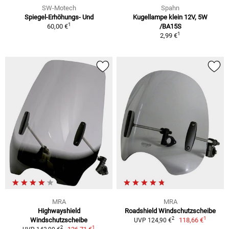
SW-Motech
Spahn
Spiegel-Erhöhungs- Und
Kugellampe klein 12V, 5W
1
60,00 €
/BA15S
1
2,99 €
MRA
MRA
Highwayshield
Roadshield Windschutzscheibe
1
2
Windschutzscheibe
118,66 €
UVP 124,90 €
1
2