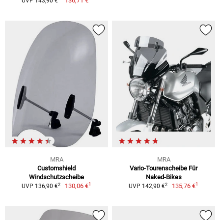
136,71 €
UVP 143,90 €
MRA
MRA
Customshield
Vario-Tourenscheibe Für
Windschutzscheibe
Naked-Bikes
1
1
2
2
130,06 €
135,76 €
UVP 136,90 €
UVP 142,90 €