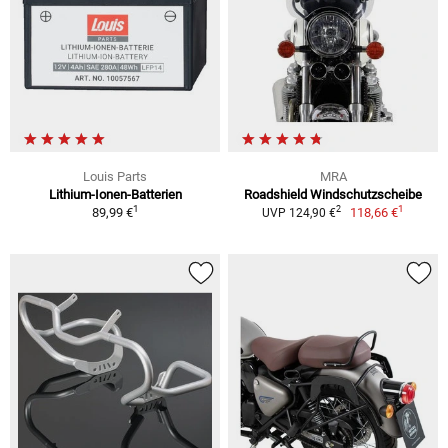
Louis Parts
MRA
Lithium-Ionen-Batterien
Roadshield Windschutzscheibe
1
1
2
89,99 €
118,66 €
UVP 124,90 €