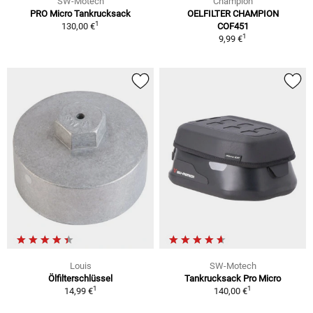
SW-Motech
Champion
PRO Micro Tankrucksack
OELFILTER CHAMPION
1
130,00 €
COF451
1
9,99 €
Louis
SW-Motech
Ölfilterschlüssel
Tankrucksack Pro Micro
1
1
14,99 €
140,00 €