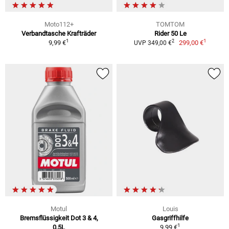
Moto112+
TOMTOM
Verbandtasche Krafträder
Rider 50 Le
1
1
2
9,99 €
299,00 €
UVP 349,00 €
Motul
Louis
Bremsflüssigkeit Dot 3 & 4,
Gasgriffhilfe
1
0,5L
9,99 €