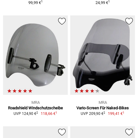
1
1
99,99 €
24,99 €
MRA
MRA
Roadshield Windschutzscheibe
Vario-Screen Für Naked-Bikes
1
1
2
2
118,66 €
199,41 €
UVP 124,90 €
UVP 209,90 €