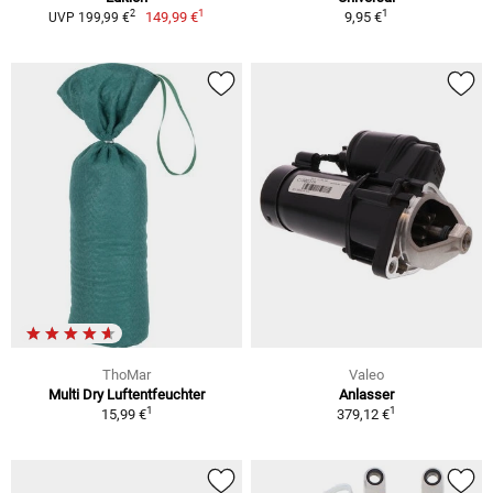
1
1
2
149,99 €
9,95 €
UVP 199,99 €
ThoMar
Valeo
Multi Dry Luftentfeuchter
Anlasser
1
1
15,99 €
379,12 €