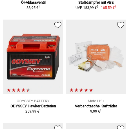
Öl-Ablassventil
Stoßdämpfer mit ABE
1
1
2
38,95 €
165,59 €
UVP 183,99 €
ODYSSEY BATTERY
Moto112+
ODYSSEY Hawker Batterien
Verbandtasche Krafträder
1
1
259,99 €
9,99 €