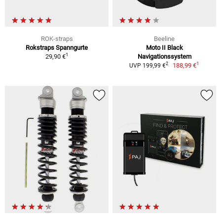
ROK-straps
Beeline
Rokstraps Spanngurte
Moto II Black
1
29,90 €
Navigationssystem
1
2
188,99 €
UVP 199,99 €