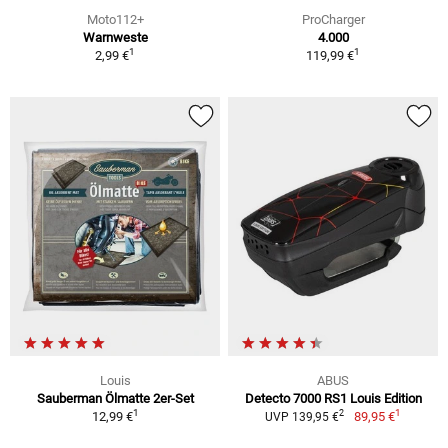
Moto112+
ProCharger
Warnweste
4.000
1
1
2,99 €
119,99 €
Louis
ABUS
Sauberman Ölmatte 2er-Set
Detecto 7000 RS1 Louis Edition
1
1
2
12,99 €
89,95 €
UVP 139,95 €