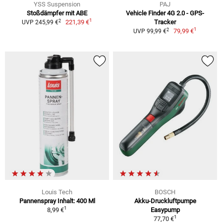
YSS Suspension
PAJ
Stoßdämpfer mit ABE
Vehicle Finder 4G 2.0 - GPS-
1
2
221,39 €
Tracker
UVP 245,99 €
1
2
79,99 €
UVP 99,99 €
Louis Tech
BOSCH
Pannenspray Inhalt: 400 Ml
Akku-Druckluftpumpe
1
8,99 €
Easypump
1
77,70 €