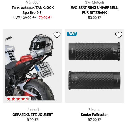
Vanucci
SW-Motech
Tankrucksack TANKLOCK
EVO SEAT RING UNIVERSELL,
Sportivo 5-8 l
FÜR SITZBANK
1
1
2
79,99 €
50,00 €
UVP 139,99 €
NEU
Joubert
Rizoma
GEPAECKNETZ JOUBERT
Snake Fußrasten
1
1
8,99 €
87,00 €