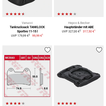
Vanucci
Hepco & Becker
Tankrucksack TANKLOCK
Hauptständer mit ABE
1
2
Sportivo 11-15 l
317,50 €
UVP 327,00 €
1
2
99,99 €
UVP 179,99 €