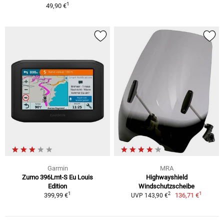
1
49,90 €
Garmin
MRA
Zumo 396Lmt-S Eu Louis
Highwayshield
Edition
Windschutzscheibe
1
1
2
399,99 €
136,71 €
UVP 143,90 €