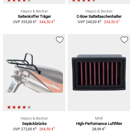
Hepco & Becker
Hepco & Becker
Seitenkoffer Träger
C-Bow Satteltaschenhalter
1
1
2
2
344,50 €
234,50 €
UVP 355,00 €
UVP 240,00 €
Hepco & Becker
MIW
Gepäckbrücke
High-Performance Luftfilter
1
1
2
264,50 €
28,99 €
UVP 272,00 €