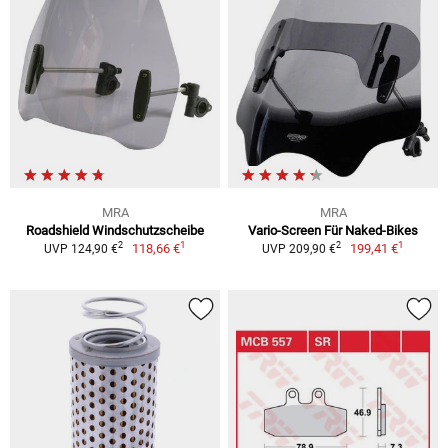
MRA
MRA
Roadshield Windschutzscheibe
Vario-Screen Für Naked-Bikes
1
1
2
2
118,66 €
199,41 €
UVP 124,90 €
UVP 209,90 €