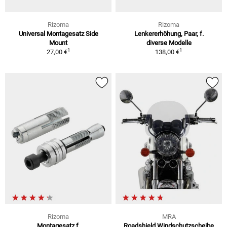
Rizoma
Rizoma
Universal Montagesatz Side
Lenkererhöhung, Paar, f.
Mount
diverse Modelle
1
1
27,00 €
138,00 €
Rizoma
MRA
Montagesatz f.
Roadshield Windschutzscheibe