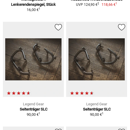
1
2
Lenkerendenspiegel, Stück
118,66 €
UVP 124,90 €
1
16,00 €
Legend Gear
Legend Gear
Seitenträger SLC
Seitenträger SLC
1
1
90,00 €
90,00 €