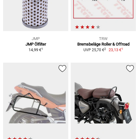
JMP
TRW
JMP Ölfilter
Bremsbeläge Roller & Offroad
1
1
2
14,99 €
23,13 €
UVP 25,70 €