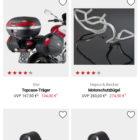
Givi
Hepco & Becker
Topcase-Träger
Motorschutzbügel
1
1
2
2
134,00 €
274,50 €
UVP 167,50 €
UVP 283,00 €