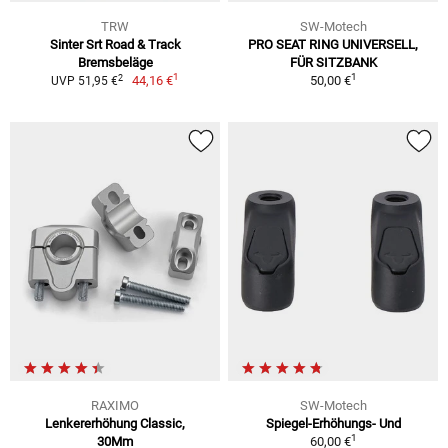
TRW
SW-Motech
Sinter Srt Road & Track
PRO SEAT RING UNIVERSELL,
Bremsbeläge
FÜR SITZBANK
1
1
2
44,16 €
50,00 €
UVP 51,95 €
RAXIMO
SW-Motech
Lenkererhöhung Classic,
Spiegel-Erhöhungs- Und
1
30Mm
60,00 €