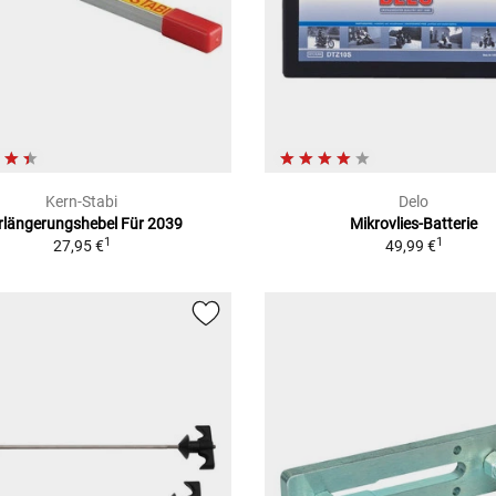
Kern-Stabi
Delo
rlängerungshebel Für 2039
Mikrovlies-Batterie
1
1
27,95 €
49,99 €