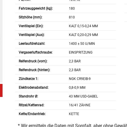
Fahrzeuggewicht (kg):
180
Sitzhöhe (mm):
810
Ventilspiel (Ein):
KALT 0,15-0,24 MM
Ventilspiel (Aus):
KALT 0,20-0,29 MM
Leerlaufdrehzahl:
1400 ± 50 U/MIN
Vergaserluftschraube:
EINSPRITZUNG
Reifendruck (vorn):
2,3 BAR
Reifendruck (hinten):
2,3 BAR
Zündkerze 1:
NGK CR9EIB-9
Elektrodenabstand:
0,8-0,9 MM
Standrohr Ø:
43 MM USD-GABEL
Ritzel/Kettenrad:
16/41 ZÄHNE
Kette/Endantrieb:
KETTE
* Wir ermitteln die Daten mit Sorgfalt, aber ohne Gewä