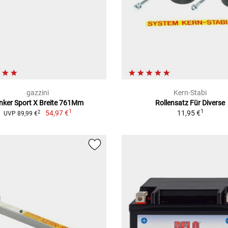
gazzini
Kern-Stabi
nker Sport X Breite 761Mm
Rollensatz Für Diverse
1
1
54,97 €
11,95 €
2
UVP 89,99 €