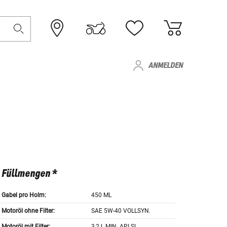
ANMELDEN
Füllmengen *
Gabel pro Holm:
450 ML
Motoröl ohne Filter:
SAE 5W-40 VOLLSYN.
Motoröl mit Filter:
3,2 L MIN. API SL