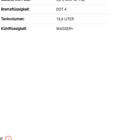
Bremsflüssigkeit:
DOT 4
Tankvolumen:
16,6 LITER
Kühlflüssigkeit:
WASSER+
hr