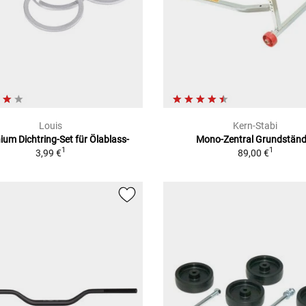
Louis
Kern-Stabi
ium Dichtring-Set für Ölablass-
Mono-Zentral Grundständ
1
1
3,99 €
89,00 €