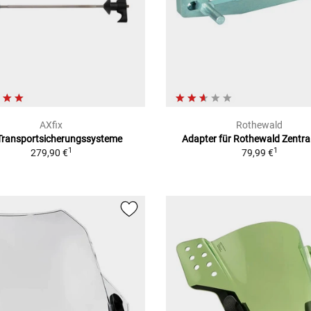
AXfix
Rothewald
Transportsicherungssysteme
Adapter für Rothewald Zentra
1
1
279,90 €
79,99 €