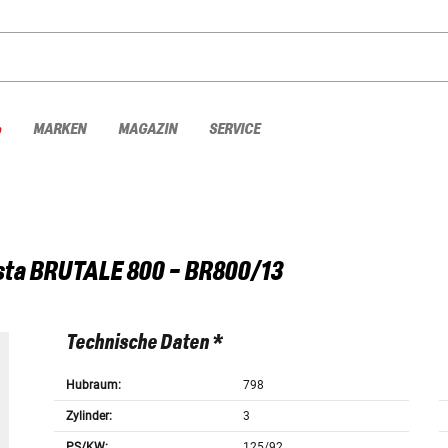
%
MARKEN
MAGAZIN
SERVICE
sta
BRUTALE 800 - BR800/13
Technische Daten *
Hubraum:
798
Zylinder:
3
PS/KW:
125/92