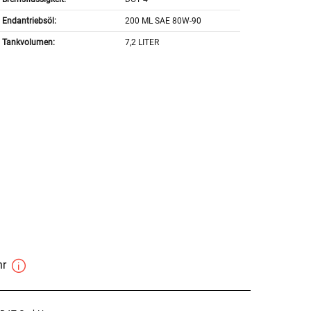
Endantriebsöl:
200 ML SAE 80W-90
Tankvolumen:
7,2 LITER
hr