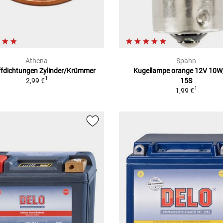
Athena
Spahn
fdichtungen Zylinder/Krümmer
Kugellampe orange 12V 10
1
2,99 €
15S
1
1,99 €