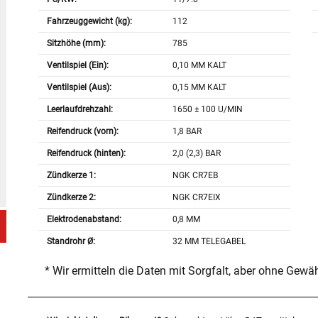
Fahrzeuggewicht (kg):
112
Sitzhöhe (mm):
785
Ventilspiel (Ein):
0,10 MM KALT
Ventilspiel (Aus):
0,15 MM KALT
Leerlaufdrehzahl:
1650 ± 100 U/MIN
Reifendruck (vorn):
1,8 BAR
Reifendruck (hinten):
2,0 (2,3) BAR
Zündkerze 1:
NGK CR7EB
Zündkerze 2:
NGK CR7EIX
Elektrodenabstand:
0,8 MM
Standrohr Ø:
32 MM TELEGABEL
* Wir ermitteln die Daten mit Sorgfalt, aber ohne Gewä