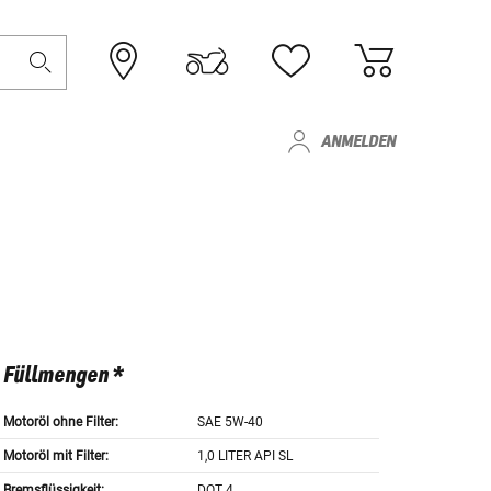
ANMELDEN
Füllmengen *
Motoröl ohne Filter:
SAE 5W-40
Motoröl mit Filter:
1,0 LITER API SL
Bremsflüssigkeit:
DOT 4