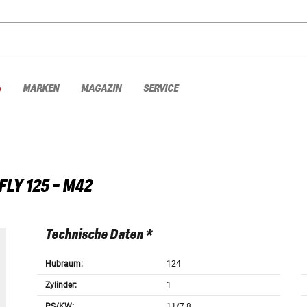
%
MARKEN
MAGAZIN
SERVICE
FLY 125 - M42
Technische Daten *
Hubraum:
124
Zylinder:
1
PS/KW:
11/7.8