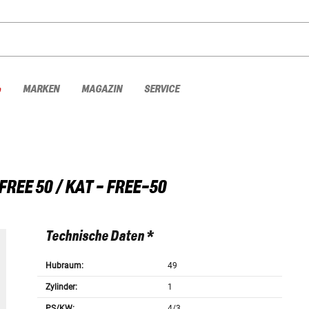
%
MARKEN
MAGAZIN
SERVICE
FREE 50 / KAT - FREE-50
Technische Daten *
Hubraum:
49
Zylinder:
1
PS/KW:
4/3