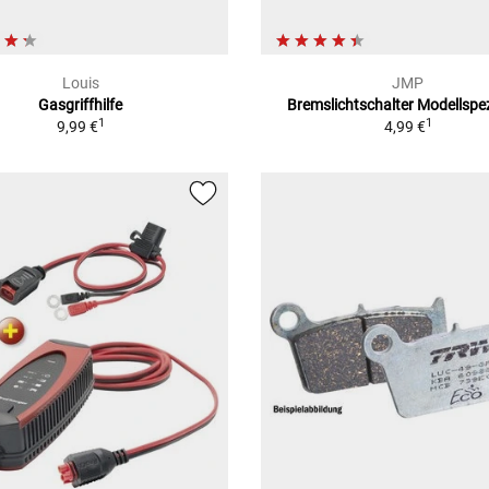
Louis
JMP
Gasgriffhilfe
Bremslichtschalter Modellspez
1
1
9,99 €
4,99 €