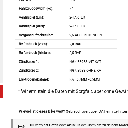
Fahrzeuggewicht (kg):
74
Ventilspiel (Ein):
2-TAKTER
Ventilspiel (Aus):
2-TAKTER
Vergaserluftschraube:
2,5 AUSDREHUNGEN
Reifendruck (vorn):
2,0 BAR
Reifendruck (hinten):
2,5 BAR
Zündkerze 1:
NGK BR9ES MIT KAT
Zündkerze 2:
NGK B9ES OHNE KAT
Elektrodenabstand:
KAT:0,7MM - 0,5MM
* Wir ermitteln die Daten mit Sorgfalt, aber ohne Gewä
Wieviel ist dieses Bike wert?
Gebrauchtwert über DAT ermitteln:
zu
Du vermisst Daten oder Artikel in der Übersicht zu deinem Motor