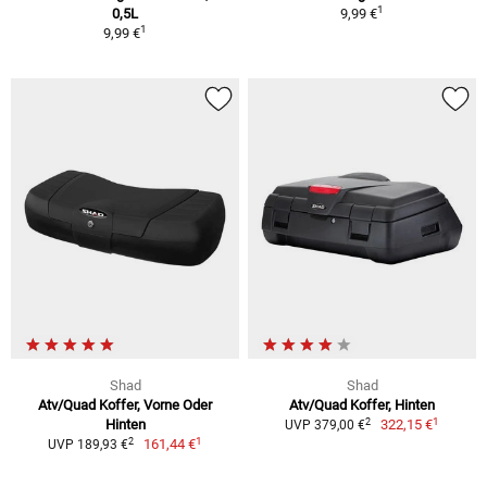
1
0,5L
9,99 €
1
9,99 €
Shad
Shad
Atv/Quad Koffer, Vorne Oder
Atv/Quad Koffer, Hinten
1
2
Hinten
322,15 €
UVP 379,00 €
1
2
161,44 €
UVP 189,93 €