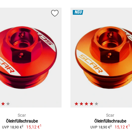
NEU
Scar
Scar
Öleinfüllschraube
Öleinfüllschraube
1
1
15,12 €
15,12 €
2
2
UVP 18,90 €
UVP 18,90 €