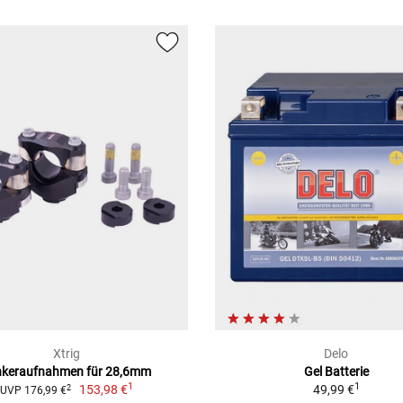
Xtrig
Delo
nkeraufnahmen für 28,6mm
Gel Batterie
1
1
153,98 €
49,99 €
2
UVP 176,99 €