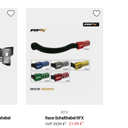
RFX
shebel
Race Schalthebel RFX
1
21,99 €
2
UVP 29,99 €