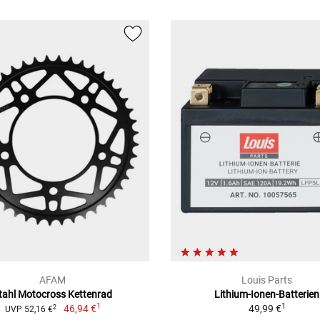
AFAM
Louis Parts
tahl Motocross Kettenrad
Lithium-Ionen-Batterien
1
1
46,94 €
49,99 €
2
UVP 52,16 €