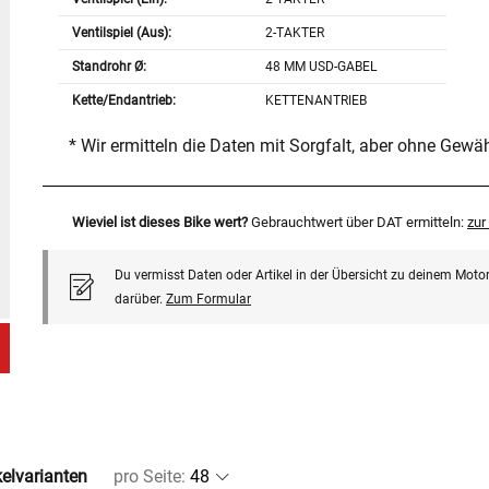
Ventilspiel (Aus):
2-TAKTER
Standrohr Ø:
48 MM USD-GABEL
Kette/Endantrieb:
KETTENANTRIEB
* Wir ermitteln die Daten mit Sorgfalt, aber ohne Gewä
Wieviel ist dieses Bike wert?
Gebrauchtwert über DAT ermitteln:
zu
Du vermisst Daten oder Artikel in der Übersicht zu deinem Motor
darüber.
Zum Formular
kelvarianten
pro Seite
: