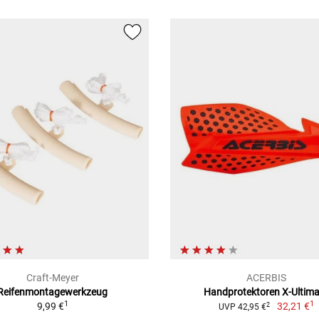
Craft-Meyer
ACERBIS
Reifenmontagewerkzeug
Handprotektoren X-Ultim
1
1
9,99 €
32,21 €
2
UVP 42,95 €