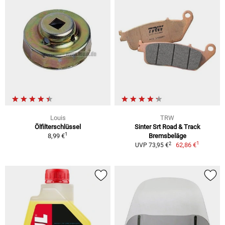
Louis
TRW
Ölfilterschlüssel
Sinter Srt Road & Track
1
8,99 €
Bremsbeläge
1
2
62,86 €
UVP 73,95 €