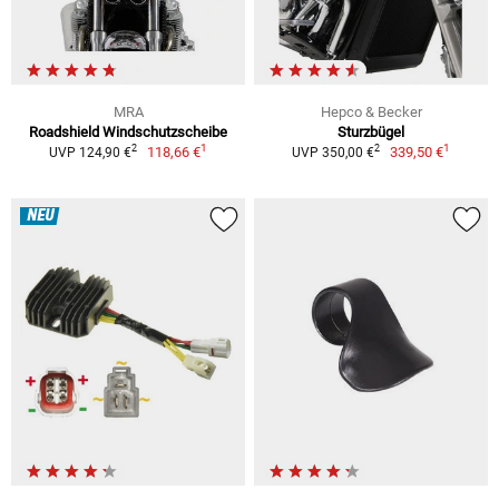
MRA
Hepco & Becker
Roadshield Windschutzscheibe
Sturzbügel
1
1
2
2
118,66 €
339,50 €
UVP 124,90 €
UVP 350,00 €
NEU