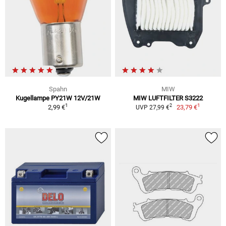
Spahn
MIW
Kugellampe PY21W 12V/21W
MIW LUFTFILTER S3222
1
1
2
2,99 €
23,79 €
UVP 27,99 €