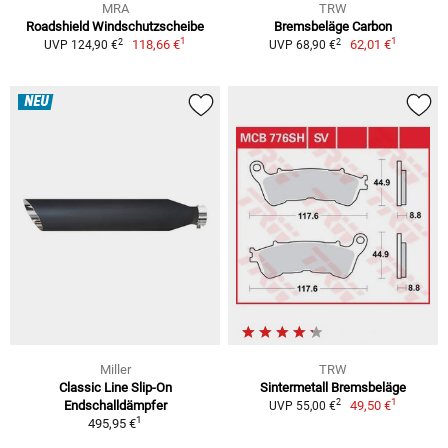
MRA
TRW
Roadshield Windschutzscheibe
Bremsbeläge Carbon
1
1
2
2
118,66 €
62,01 €
UVP 124,90 €
UVP 68,90 €
NEU
Miller
TRW
Classic Line Slip-On
Sintermetall Bremsbeläge
1
2
Endschalldämpfer
49,50 €
UVP 55,00 €
1
495,95 €