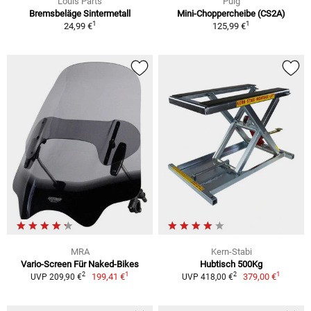
Louis Parts
Puig
Bremsbeläge Sintermetall
Mini-Choppercheibe (CS2A)
1
1
24,99 €
125,99 €
MRA
Kern-Stabi
Vario-Screen Für Naked-Bikes
Hubtisch 500Kg
1
1
2
2
199,41 €
379,00 €
UVP 209,90 €
UVP 418,00 €