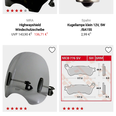
MRA
Spahn
Highwayshield
Kugellampe klein 12V, 5W
Windschutzscheibe
/BA15S
1
1
2
136,71 €
2,99 €
UVP 143,90 €