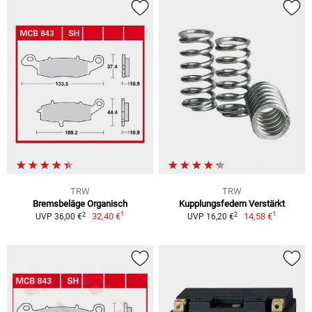
TRW
TRW
Bremsbeläge Organisch
Kupplungsfedern Verstärkt
1
1
2
2
32,40 €
14,58 €
UVP 36,00 €
UVP 16,20 €