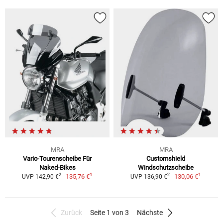
MRA
MRA
Vario-Tourenscheibe Für
Customshield
Naked-Bikes
Windschutzscheibe
1
1
2
2
135,76 €
130,06 €
UVP 142,90 €
UVP 136,90 €
Zurück
Seite 1 von 3
Nächste