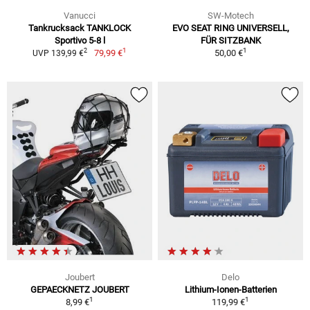
Vanucci
SW-Motech
Tankrucksack TANKLOCK
EVO SEAT RING UNIVERSELL,
Sportivo 5-8 l
FÜR SITZBANK
1
1
2
79,99 €
50,00 €
UVP 139,99 €
Joubert
Delo
GEPAECKNETZ JOUBERT
Lithium-Ionen-Batterien
1
1
8,99 €
119,99 €