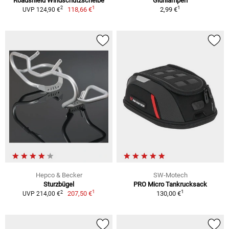
Roadshield Windschutzscheibe
Glühlampen
1
1
2
118,66 €
2,99 €
UVP 124,90 €
Hepco & Becker
SW-Motech
Sturzbügel
PRO Micro Tankrucksack
1
1
2
207,50 €
130,00 €
UVP 214,00 €