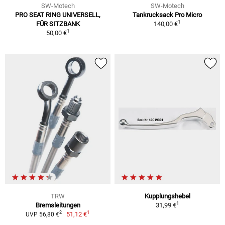
SW-Motech
SW-Motech
PRO SEAT RING UNIVERSELL,
Tankrucksack Pro Micro
1
FÜR SITZBANK
140,00 €
1
50,00 €
TRW
Kupplungshebel
1
Bremsleitungen
31,99 €
1
2
51,12 €
UVP 56,80 €