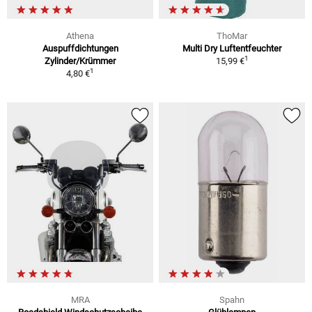
Athena
ThoMar
Auspuffdichtungen
Multi Dry Luftentfeuchter
1
Zylinder/Krümmer
15,99 €
1
4,80 €
MRA
Spahn