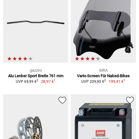
gazzini
MRA
Alu Lenker Sport Breite 761 mm
Vario-Screen Für Naked-Bikes
1
1
2
2
28,97 €
199,41 €
UVP 69,99 €
UVP 209,90 €