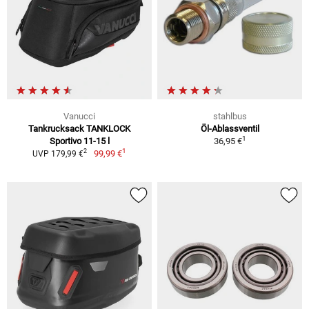
Vanucci
stahlbus
Tankrucksack TANKLOCK
Öl-Ablassventil
1
Sportivo 11-15 l
36,95 €
1
2
99,99 €
UVP 179,99 €