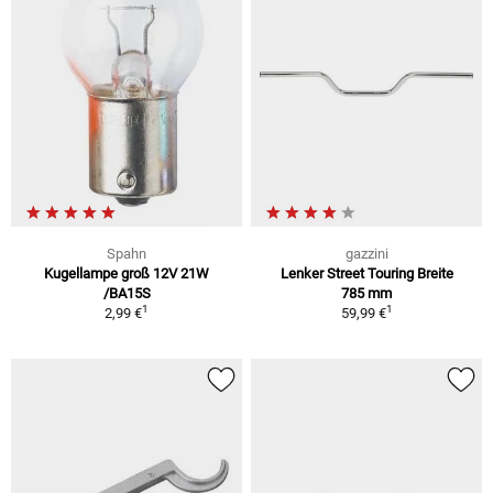
Spahn
gazzini
Kugellampe groß 12V 21W
Lenker Street Touring Breite
/BA15S
785 mm
1
1
2,99 €
59,99 €