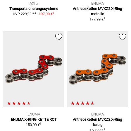
AXfix
ENUMA
Transportsicherungssysteme
Antriebsketten MVXZ2 X-Ring
1
2
197,00 €
metallic
UVP 229,90 €
1
177,99 €
ENUMA
ENUMA
ENUMA X-RING KETTE ROT
Antriebsketten MVXZ2 X-Ring
1
153,99 €
farbig
1
153,99 €