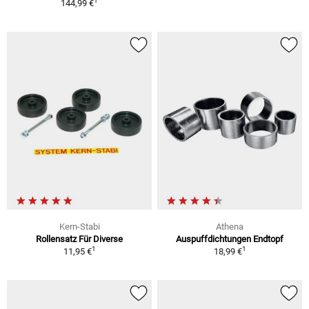
1
144,99 €
Kern-Stabi
Athena
Rollensatz Für Diverse
Auspuffdichtungen Endtopf
1
1
11,95 €
18,99 €