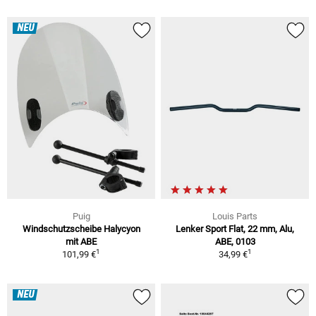
NEU
Puig
Louis Parts
Windschutzscheibe Halycyon
Lenker Sport Flat, 22 mm, Alu,
mit ABE
ABE, 0103
1
1
101,99 €
34,99 €
NEU