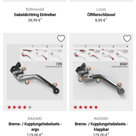
Rothewald
Louis
Gabeldichtring Eintreiber
Ölfilterschlüssel
1
1
39,99 €
8,99 €
RAXIMO
RAXIMO
Brems- / Kupplungshebelsets -
Brems- / Kupplungshebelsets -
ergo
klappbar
1
1
119,00 €
129,00 €