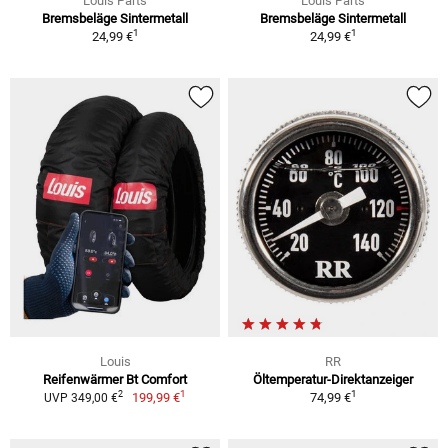
Louis Parts
Louis Parts
Bremsbeläge Sintermetall
Bremsbeläge Sintermetall
1
1
24,99 €
24,99 €
Louis
RR
Reifenwärmer Bt Comfort
Öltemperatur-Direktanzeiger
1
1
2
199,99 €
74,99 €
UVP 349,00 €