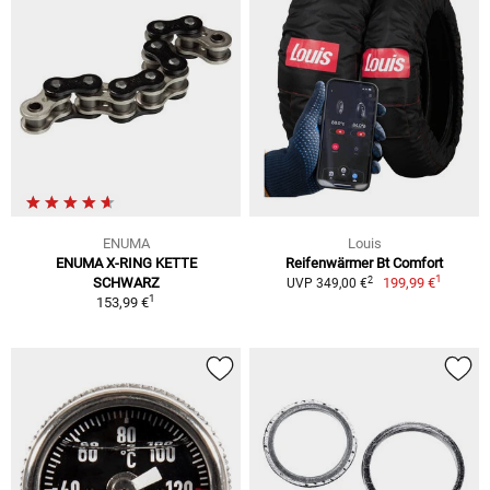
ENUMA
Louis
ENUMA X-RING KETTE
Reifenwärmer Bt Comfort
1
2
SCHWARZ
199,99 €
UVP 349,00 €
1
153,99 €