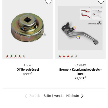
Louis
RAXIMO
Ölfilterschlüssel
Brems- / Kupplungshebelsets -
1
8,99 €
kurz
1
99,00 €
Zurück
Seite 1 von 4
Nächste