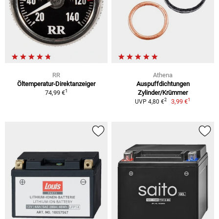
RR
Athena
Öltemperatur-Direktanzeiger
Auspuffdichtungen
1
74,99 €
Zylinder/Krümmer
1
2
3,99 €
UVP 4,80 €