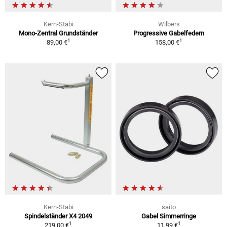
Kern-Stabi
Wilbers
Mono-Zentral Grundständer
Progressive Gabelfedern
1
1
89,00 €
158,00 €
Kern-Stabi
saito
Spindelständer X4 2049
Gabel Simmerringe
1
1
219,00 €
11,99 €