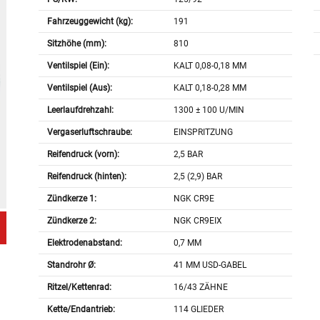
Fahrzeuggewicht (kg):
191
Sitzhöhe (mm):
810
Ventilspiel (Ein):
KALT 0,08-0,18 MM
Ventilspiel (Aus):
KALT 0,18-0,28 MM
Leerlaufdrehzahl:
1300 ± 100 U/MIN
Vergaserluftschraube:
EINSPRITZUNG
Reifendruck (vorn):
2,5 BAR
Reifendruck (hinten):
2,5 (2,9) BAR
Zündkerze 1:
NGK CR9E
Zündkerze 2:
NGK CR9EIX
Elektrodenabstand:
0,7 MM
Standrohr Ø:
41 MM USD-GABEL
Ritzel/Kettenrad:
16/43 ZÄHNE
Kette/Endantrieb:
114 GLIEDER