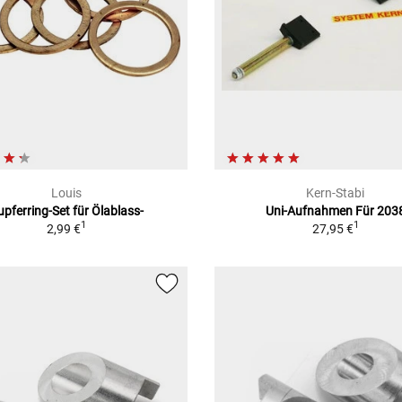
Louis
Kern-Stabi
upferring-Set für Ölablass-
Uni-Aufnahmen Für 203
1
1
2,99 €
27,95 €