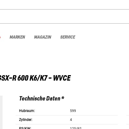
%
MARKEN
MAGAZIN
SERVICE
GSX-R 600 K6/K7 - WVCE
Technische Daten *
Hubraum:
599
Zylinder:
4
PS/KW:
125/92