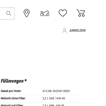
ANMELDEN
Füllmengen *
Gabel pro Holm:
413 ML SUZUKI SS05
Motoröl ohne Filter:
2,2 L SAE 10W-40
Motoröl mit Filter:
2,5 L MIN. API SF