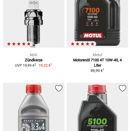
NGK
Motul
Zündkerze
Motorenöl 7100 4T 10W-40, 4
1
2
19,22 €
Liter
UVP 19,99 €
1
89,99 €