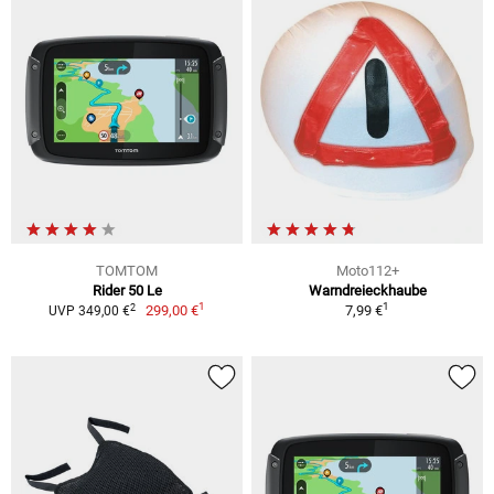
TOMTOM
Moto112+
Rider 50 Le
Warndreieckhaube
1
1
2
299,00 €
7,99 €
UVP 349,00 €