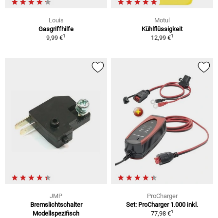
Louis
Motul
Gasgriffhilfe
Kühlflüssigkeit
1
1
9,99 €
12,99 €
JMP
ProCharger
Bremslichtschalter
Set: ProCharger 1.000 inkl.
1
Modellspezifisch
77,98 €