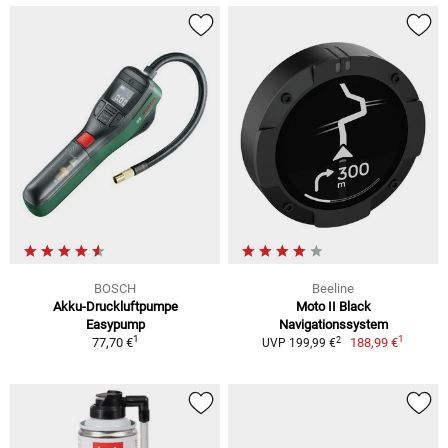
BOSCH
Beeline
Akku-Druckluftpumpe
Moto II Black
Easypump
Navigationssystem
1
1
2
77,70 €
188,99 €
UVP 199,99 €