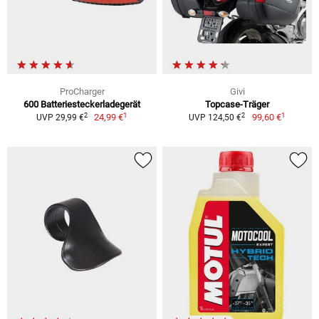
ProCharger
Givi
600 Batteriesteckerladegerät
Topcase-Träger
1
1
2
2
24,99 €
99,60 €
UVP 29,99 €
UVP 124,50 €