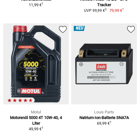
1
11,99 €
Tracker
1
2
79,99 €
UVP 99,99 €
NEU
Motul
Louis Parts
Motorenöl 5000 4T 10W-40, 4
Natrium-Ion-Batterie SNA7A
1
Liter
69,99 €
1
49,99 €