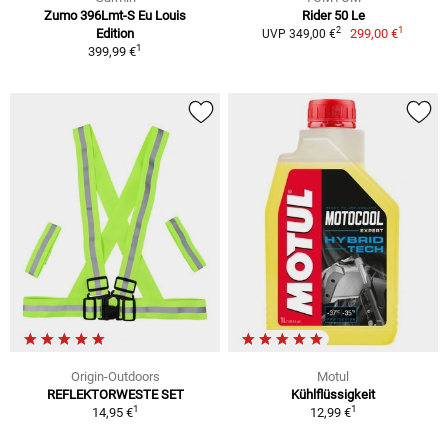
Zumo 396Lmt-S Eu Louis
Rider 50 Le
1
2
Edition
299,00 €
UVP 349,00 €
1
399,99 €
Origin-Outdoors
Motul
REFLEKTORWESTE SET
Kühlflüssigkeit
1
1
14,95 €
12,99 €