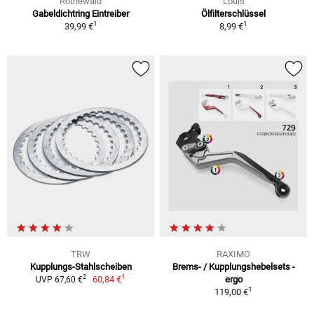
Rothewald
Louis
Gabeldichtring Eintreiber
Ölfilterschlüssel
1
1
39,99 €
8,99 €
TRW
RAXIMO
Kupplungs-Stahlscheiben
Brems- / Kupplungshebelsets -
1
2
60,84 €
ergo
UVP 67,60 €
1
119,00 €