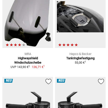
MRA
Hepco & Becker
Highwayshield
Tankringbefestigung
1
Windschutzscheibe
55,00 €
1
2
136,71 €
UVP 143,90 €
NEU
NEU