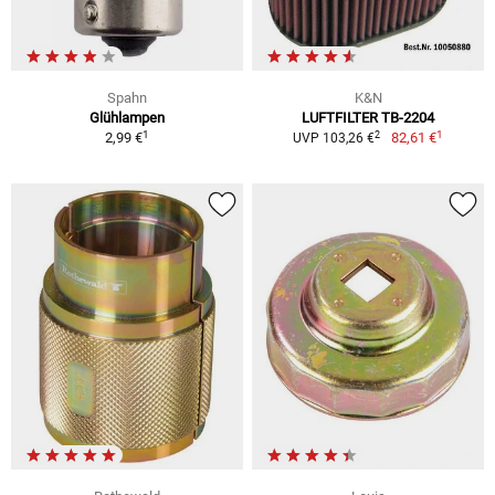
Spahn
K&N
Glühlampen
LUFTFILTER TB-2204
1
1
2
2,99 €
82,61 €
UVP 103,26 €