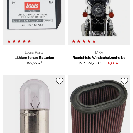
Louis Parts
MRA
Lithium-Ionen-Batterien
Roadshield Windschutzscheibe
1
1
2
199,99 €
118,66 €
UVP 124,90 €