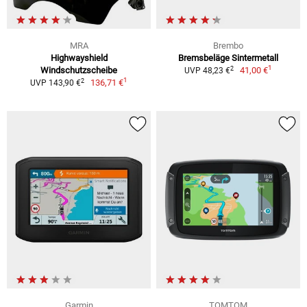
MRA
Brembo
Highwayshield
Bremsbeläge Sintermetall
1
2
Windschutzscheibe
41,00 €
UVP 48,23 €
1
2
136,71 €
UVP 143,90 €
Garmin
TOMTOM