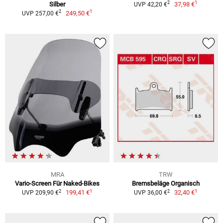
1
2
Silber
37,98 €
UVP 42,20 €
1
2
249,50 €
UVP 257,00 €
MRA
TRW
Vario-Screen Für Naked-Bikes
Bremsbeläge Organisch
1
1
2
2
199,41 €
32,40 €
UVP 209,90 €
UVP 36,00 €