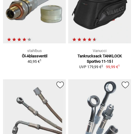
stahlbus
Vanucci
Öl-Ablassventil
Tankrucksack TANKLOCK
1
40,95 €
Sportivo 11-15 l
1
2
99,99 €
UVP 179,99 €