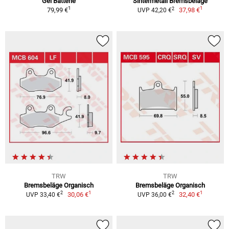
Gel Batterie
Sintermetall Bremsbeläge
1
1
2
79,99 €
37,98 €
UVP 42,20 €
TRW
TRW
Bremsbeläge Organisch
Bremsbeläge Organisch
1
1
2
2
30,06 €
32,40 €
UVP 33,40 €
UVP 36,00 €