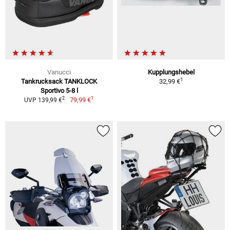
Vanucci
Kupplungshebel
1
Tankrucksack TANKLOCK
32,99 €
Sportivo 5-8 l
1
2
79,99 €
UVP 139,99 €