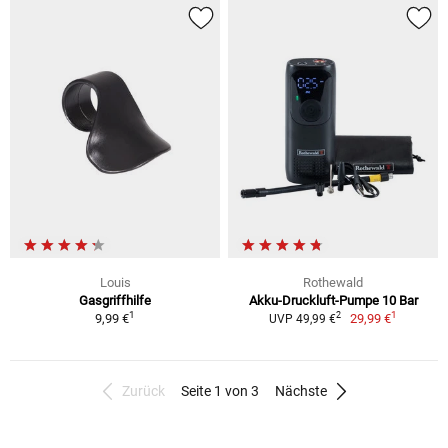
Louis
Rothewald
Gasgriffhilfe
Akku-Druckluft-Pumpe 10 Bar
1
1
2
9,99 €
29,99 €
UVP 49,99 €
Zurück
Seite 1 von 3
Nächste