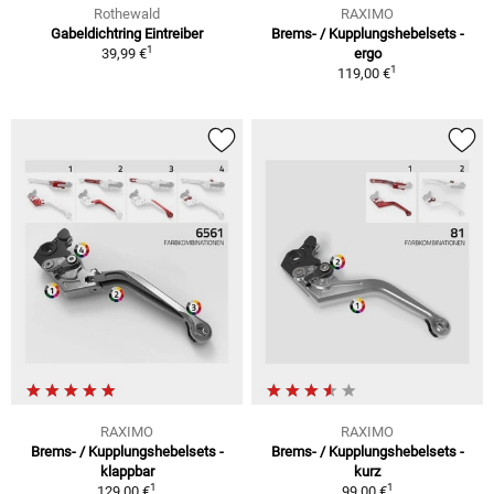
Rothewald
RAXIMO
Gabeldichtring Eintreiber
Brems- / Kupplungshebelsets -
1
39,99 €
ergo
1
119,00 €
RAXIMO
RAXIMO
Brems- / Kupplungshebelsets -
Brems- / Kupplungshebelsets -
klappbar
kurz
1
1
129,00 €
99,00 €