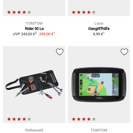
TOMTOM
Louis
Rider 50 Le
Gasgriffhilfe
1
1
2
299,00 €
9,99 €
UVP 349,00 €
Rothewald
TOMTOM