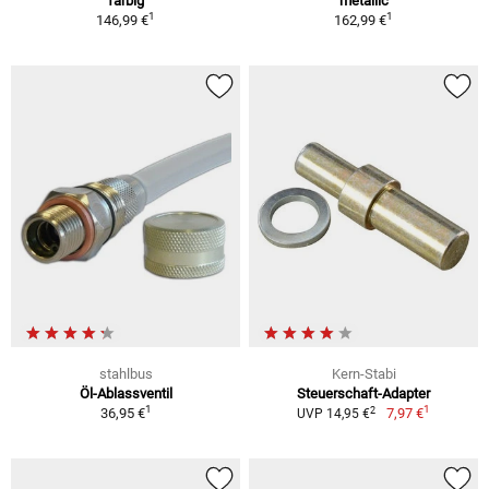
farbig
metallic
1
1
146,99 €
162,99 €
stahlbus
Kern-Stabi
Öl-Ablassventil
Steuerschaft-Adapter
1
1
2
36,95 €
7,97 €
UVP 14,95 €