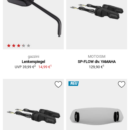
gazzini
MOTOISM
Lenkerspiegel
SP-FLOW div. YAMAHA
1
1
2
14,99 €
129,90 €
UVP 39,99 €
NEU