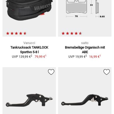
Vanucci
saito
Tankrucksack TANKLOCK
Bremsbeläge Organisch mit
Sportivo 5-8 l
ABE
1
1
2
2
79,99 €
16,99 €
UVP 139,99 €
UVP 19,99 €