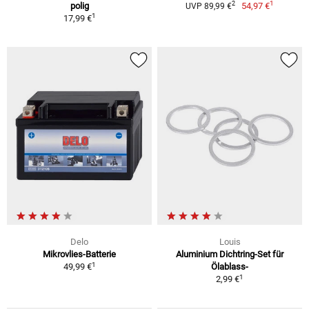
1
2
polig
54,97 €
UVP 89,99 €
1
17,99 €
Delo
Louis
Mikrovlies-Batterie
Aluminium Dichtring-Set für
1
49,99 €
Ölablass-
1
2,99 €