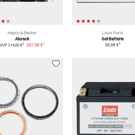
Hepco & Becker
Louis Parts
Alurack
Gel-Batterie
1
1
207,50 €
39,99 €
2
UVP 214,00 €