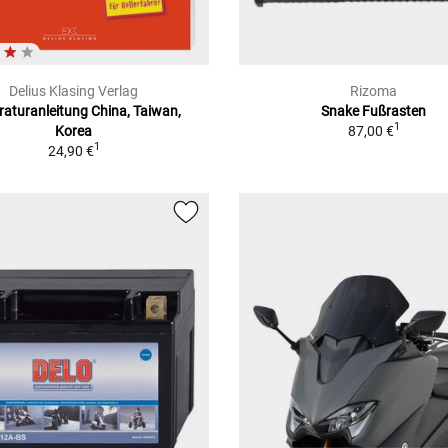
Delius Klasing Verlag
Rizoma
aturanleitung China, Taiwan,
Snake Fußrasten
1
Korea
87,00 €
1
24,90 €