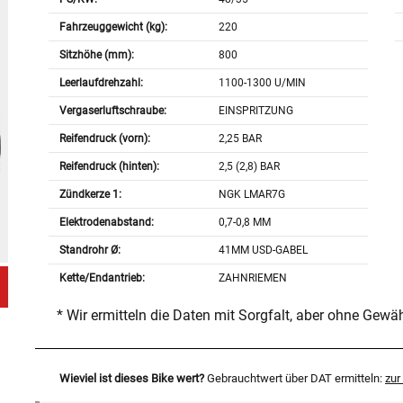
Fahrzeuggewicht (kg):
220
Sitzhöhe (mm):
800
Leerlaufdrehzahl:
1100-1300 U/MIN
Vergaserluftschraube:
EINSPRITZUNG
Reifendruck (vorn):
2,25 BAR
Reifendruck (hinten):
2,5 (2,8) BAR
Zündkerze 1:
NGK LMAR7G
Elektrodenabstand:
0,7-0,8 MM
Standrohr Ø:
41MM USD-GABEL
Kette/Endantrieb:
ZAHNRIEMEN
* Wir ermitteln die Daten mit Sorgfalt, aber ohne Gewä
Wieviel ist dieses Bike wert?
Gebrauchtwert über DAT ermitteln:
zu