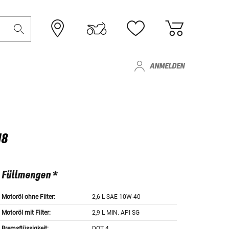
ANMELDEN
18
Füllmengen *
Motoröl ohne Filter:
2,6 L SAE 10W-40
Motoröl mit Filter:
2,9 L MIN. API SG
Bremsflüssigkeit:
DOT 4