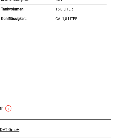
Tankvolumen:
15,0 LITER
Kühlflüssigkeit:
CA. 1,8 LITER
hr
r DAT GmbH