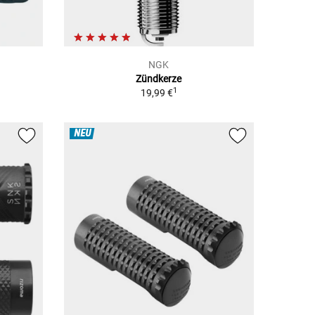
NGK
Zündkerze
1
19,99 €
NEU