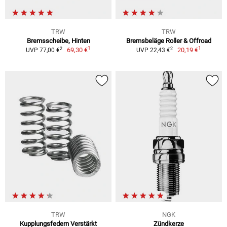
TRW
TRW
Bremsscheibe, Hinten
Bremsbeläge Roller & Offroad
1
1
2
2
69,30 €
20,19 €
UVP 77,00 €
UVP 22,43 €
TRW
NGK
Kupplungsfedern Verstärkt
Zündkerze