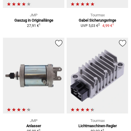
JMP
Tourmax
Gaszug in Originallänge
Gabel Sicherungsringe
1
1
2
27,91 €
4,99 €
UVP 5,03 €
JMP
Tourmax
Anlasser
Lichtmaschinen-Regler
1
1