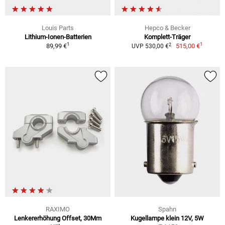
Louis Parts
Hepco & Becker
Lithium-Ionen-Batterien
Komplett-Träger
1
1
2
89,99 €
515,00 €
UVP 530,00 €
RAXIMO
Spahn
Lenkererhöhung Offset, 30Mm
Kugellampe klein 12V, 5W