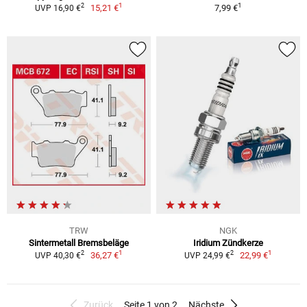
1
1
2
15,21 €
7,99 €
UVP 16,90 €
TRW
NGK
Sintermetall Bremsbeläge
Iridium Zündkerze
1
1
2
2
36,27 €
22,99 €
UVP 40,30 €
UVP 24,99 €
Zurück
Seite 1 von 2
Nächste