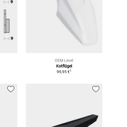
OEM Level
Kotflügel
1
99,95 €