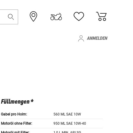
ANMELDEN
Füllmengen *
Gabel pro Holm:
560 ML SAE 10W
Motoröl ohne Filter:
950 ML SAE 10W-40
Motoröl mit Filter:
1,0 L MIN. API SG