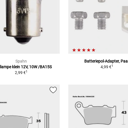
Spahn
Batteriepol-Adapter, Paa
1
llampe klein 12V, 10W /BA15S
4,99 €
1
2,99 €