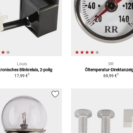
Louis
RR
tronisches Blinkrelais, 2-polig
Öltemperatur-Direktanzei
1
1
17,99 €
69,99 €