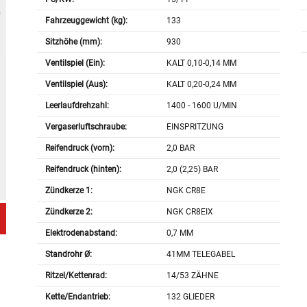
Fahrzeuggewicht (kg):
133
Sitzhöhe (mm):
930
Ventilspiel (Ein):
KALT 0,10-0,14 MM
Ventilspiel (Aus):
KALT 0,20-0,24 MM
Leerlaufdrehzahl:
1400 - 1600 U/MIN
Vergaserluftschraube:
EINSPRITZUNG
Reifendruck (vorn):
2,0 BAR
Reifendruck (hinten):
2,0 (2,25) BAR
Zündkerze 1:
NGK CR8E
Zündkerze 2:
NGK CR8EIX
Elektrodenabstand:
0,7 MM
Standrohr Ø:
41MM TELEGABEL
Ritzel/Kettenrad:
14/53 ZÄHNE
Kette/Endantrieb:
132 GLIEDER