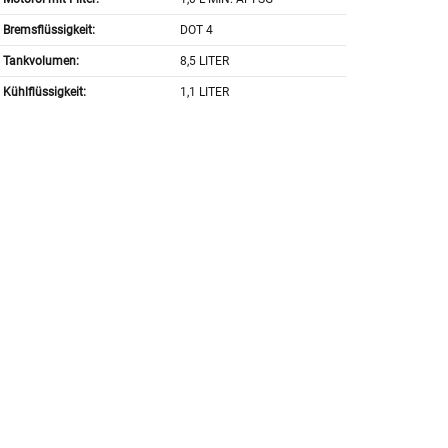
Bremsflüssigkeit:
DOT 4
Tankvolumen:
8,5 LITER
Kühlflüssigkeit:
1,1 LITER