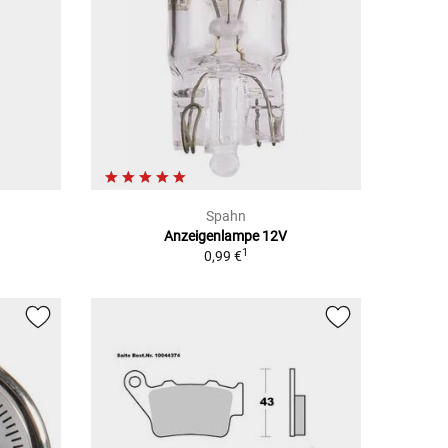
Spahn
Anzeigenlampe 12V
1
0,99 €