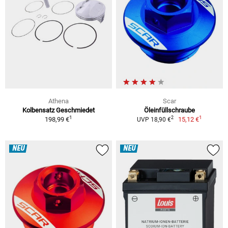
Athena
Scar
Kolbensatz Geschmiedet
Öleinfüllschraube
1
1
2
198,99 €
15,12 €
UVP 18,90 €
NEU
NEU