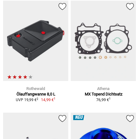
Rothewald
Athena
Ölauffangwanne 8,0 L
MX Topend Dichtsatz
1
1
2
14,99 €
76,99 €
UVP 19,99 €
NEU