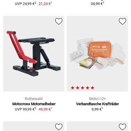
1
1
2
21,24 €
34,99 €
UVP 24,99 €
Rothewald
Moto112+
Motocross Motorradheber
Verbandtasche Krafträder
1
1
2
49,99 €
9,99 €
UVP 99,99 €