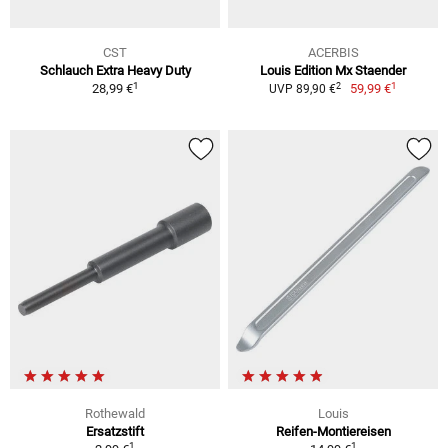
CST
ACERBIS
Schlauch Extra Heavy Duty
Louis Edition Mx Staender
1
1
2
28,99 €
59,99 €
UVP 89,90 €
Rothewald
Louis
Ersatzstift
Reifen-Montiereisen
1
1