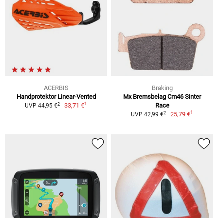
ACERBIS
Braking
Handprotektor Linear-Vented
Mx Bremsbelag Cm46 Sinter
1
2
33,71 €
Race
UVP 44,95 €
1
2
25,79 €
UVP 42,99 €