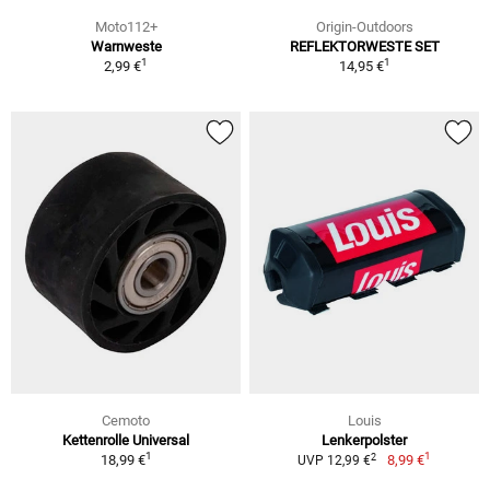
Moto112+
Origin-Outdoors
Warnweste
REFLEKTORWESTE SET
1
1
2,99 €
14,95 €
Cemoto
Louis
Kettenrolle Universal
Lenkerpolster
1
1
2
18,99 €
8,99 €
UVP 12,99 €