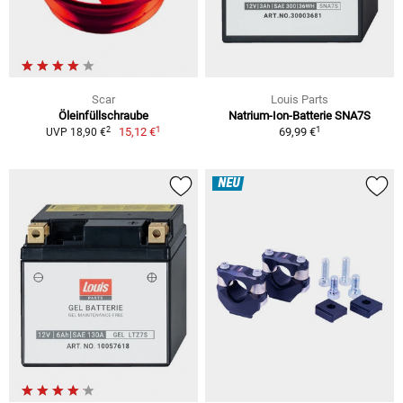
Scar
Louis Parts
Öleinfüllschraube
Natrium-Ion-Batterie SNA7S
1
1
2
15,12 €
69,99 €
UVP 18,90 €
NEU