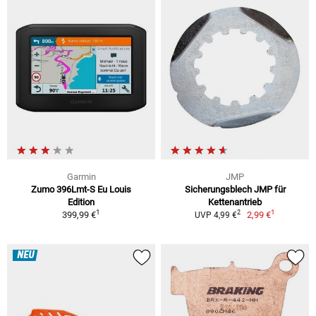
Garmin
JMP
Zumo 396Lmt-S Eu Louis
Sicherungsblech JMP für
Edition
Kettenantrieb
1
1
2
399,99 €
2,99 €
UVP 4,99 €
NEU