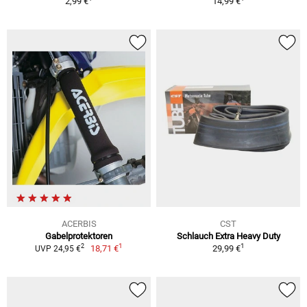
2,99 €
14,99 €
ACERBIS
CST
Gabelprotektoren
Schlauch Extra Heavy Duty
1
1
2
18,71 €
29,99 €
UVP 24,95 €