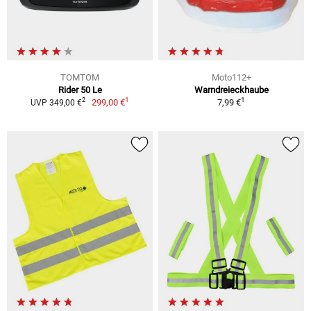
TOMTOM
Moto112+
Rider 50 Le
Warndreieckhaube
1
1
2
299,00 €
7,99 €
UVP 349,00 €