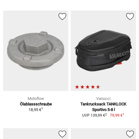
Motoflow
Vanucci
Ölablassschraube
Tankrucksack TANKLOCK
1
18,95 €
Sportivo 5-8 l
1
2
79,99 €
UVP 139,99 €