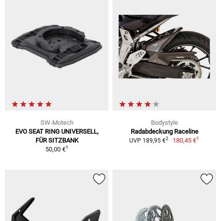
SW-Motech
Bodystyle
EVO SEAT RING UNIVERSELL,
Radabdeckung Raceline
1
2
FÜR SITZBANK
180,45 €
UVP 189,95 €
1
50,00 €