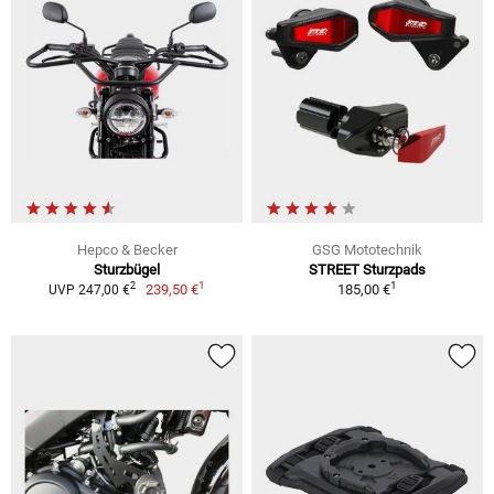
Hepco & Becker
GSG Mototechnik
Sturzbügel
STREET Sturzpads
1
1
2
239,50 €
185,00 €
UVP 247,00 €