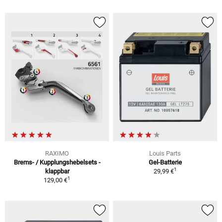
RAXIMO
Louis Parts
Brems- / Kupplungshebelsets -
Gel-Batterie
1
klappbar
29,99 €
1
129,00 €