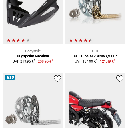
Bodystyle
DID
Bugspoiler Raceline
KETTENSATZ 428VX/CLIP
1
1
2
2
208,95 €
121,49 €
UVP 219,95 €
UVP 134,99 €
NEU