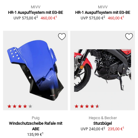
MIVV
MIVV
HR-1 Auspuffsystem mit EG-BE
HR-1 Auspuffsystem mit EG-BE
1
1
2
2
460,00 €
460,00 €
UVP 575,00 €
UVP 575,00 €
Puig
Hepco & Becker
Windschutzscheibe Rafale mit
Sturzbügel
1
2
ABE
235,00 €
UVP 240,00 €
1
135,99 €