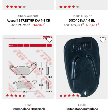
Shark Auspuff
Shark Auspuff
Auspuff STREETGP K/A 1-1 CB
DSX-10 K/A 1-1 BL
1
1
2
2
664,96 €
636,46 €
UVP 699,95 €
UVP 669,95 €
TRW
Louis
Bremsbeläge Organisch
Seitenständerunterlage