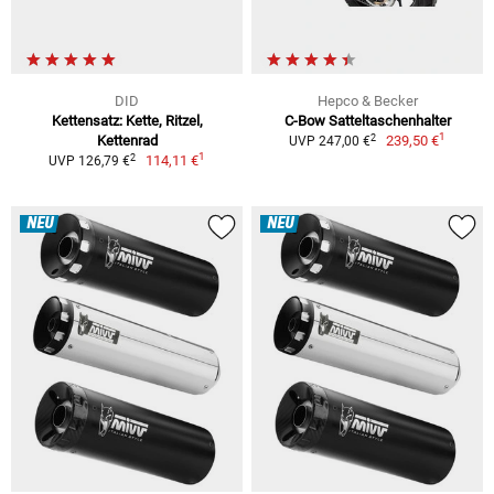
DID
Hepco & Becker
Kettensatz: Kette, Ritzel,
C-Bow Satteltaschenhalter
1
2
Kettenrad
239,50 €
UVP 247,00 €
1
2
114,11 €
UVP 126,79 €
NEU
NEU