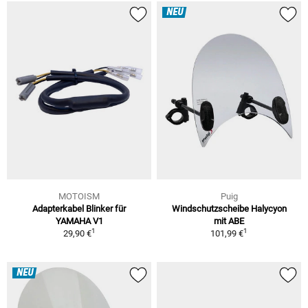
NEU
MOTOISM
Puig
Adapterkabel Blinker für
Windschutzscheibe Halycyon
YAMAHA V1
mit ABE
1
1
29,90 €
101,99 €
NEU