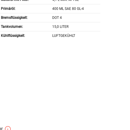
Primäröl:
400 ML SAE 80 GL-4
Bremsflüssigkeit:
DOT 4
Tankvolumen:
15,0 LITER
Kühlflüssigkeit:
LUFTGEKÜHLT
hr