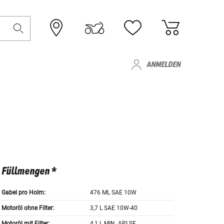
ANMELDEN
Füllmengen *
Gabel pro Holm:
476 ML SAE 10W
Motoröl ohne Filter:
3,7 L SAE 10W-40
Motoröl mit Filter:
4,1 L MIN. API SE