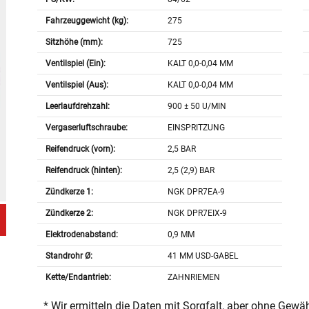
Fahrzeuggewicht (kg):
275
Sitzhöhe (mm):
725
Ventilspiel (Ein):
KALT 0,0-0,04 MM
Ventilspiel (Aus):
KALT 0,0-0,04 MM
Leerlaufdrehzahl:
900 ± 50 U/MIN
Vergaserluftschraube:
EINSPRITZUNG
Reifendruck (vorn):
2,5 BAR
Reifendruck (hinten):
2,5 (2,9) BAR
Zündkerze 1:
NGK DPR7EA-9
Zündkerze 2:
NGK DPR7EIX-9
Elektrodenabstand:
0,9 MM
Standrohr Ø:
41 MM USD-GABEL
Kette/Endantrieb:
ZAHNRIEMEN
* Wir ermitteln die Daten mit Sorgfalt, aber ohne Gewä