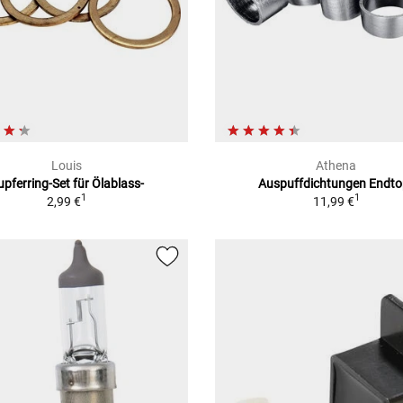
Louis
Athena
upferring-Set für Ölablass-
Auspuffdichtungen Endto
1
1
2,99 €
11,99 €