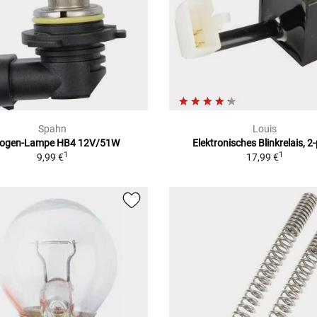
Spahn
Louis
logen-Lampe HB4 12V/51W
Elektronisches Blinkrelais, 2-
1
1
9,99 €
17,99 €