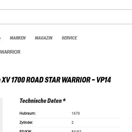
%
MARKEN
MAGAZIN
SERVICE
 WARRIOR
a
XV 1700 ROAD STAR WARRIOR - VP14
Technische Daten *
Hubraum:
1670
Zylinder:
2
PS/KW:
84/62