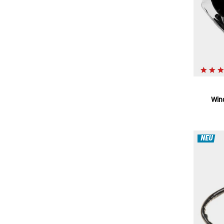
Win
NEU