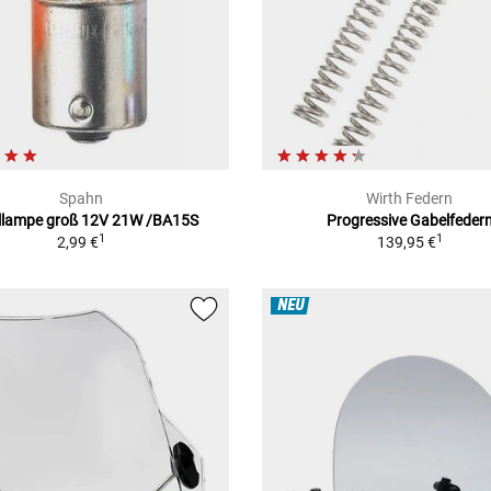
Spahn
Wirth Federn
llampe groß 12V 21W /BA15S
Progressive Gabelfeder
1
1
2,99 €
139,95 €
NEU