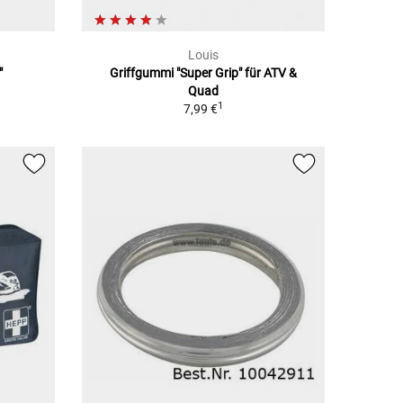
Louis
"
Griffgummi "Super Grip" für ATV &
Quad
1
7,99 €