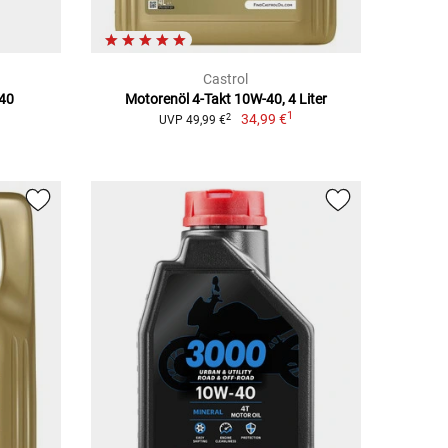
Castrol
-40
Motorenöl 4-Takt 10W-40, 4 Liter
1
34,99 €
2
UVP 49,99 €