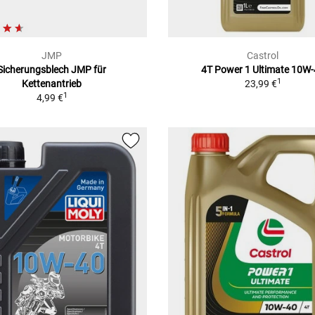
JMP
Castrol
Sicherungsblech JMP für
4T Power 1 Ultimate 10W
1
Kettenantrieb
23,99 €
1
4,99 €