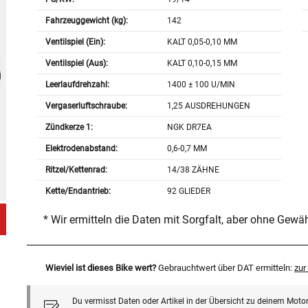
Fahrzeuggewicht (kg):
142
Ventilspiel (Ein):
KALT 0,05-0,10 MM
Ventilspiel (Aus):
KALT 0,10-0,15 MM
Leerlaufdrehzahl:
1400 ± 100 U/MIN
Vergaserluftschraube:
1,25 AUSDREHUNGEN
Zündkerze 1:
NGK DR7EA
Elektrodenabstand:
0,6-0,7 MM
Ritzel/Kettenrad:
14/38 ZÄHNE
Kette/Endantrieb:
92 GLIEDER
* Wir ermitteln die Daten mit Sorgfalt, aber ohne Gewä
Wieviel ist dieses Bike wert?
Gebrauchtwert über DAT ermitteln:
zu
Du vermisst Daten oder Artikel in der Übersicht zu deinem Motor