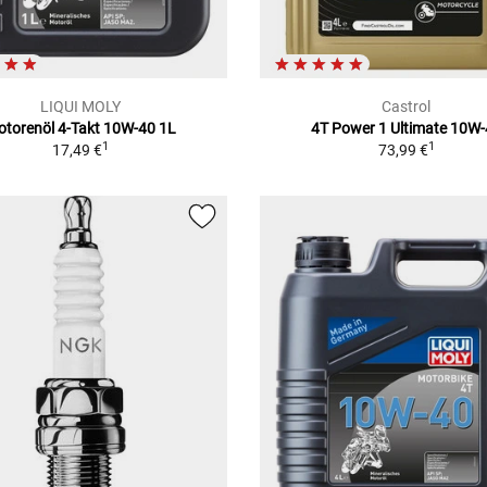
LIQUI MOLY
Castrol
torenöl 4-Takt 10W-40 1L
4T Power 1 Ultimate 10W
1
1
17,49 €
73,99 €