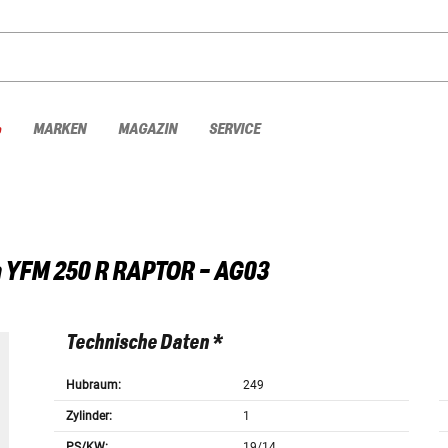
%
MARKEN
MAGAZIN
SERVICE
a
YFM 250 R RAPTOR - AG03
Technische Daten *
Hubraum:
249
Zylinder:
1
PS/KW:
19/14