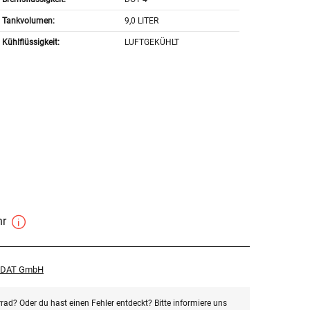
Tankvolumen:
9,0 LITER
Kühlflüssigkeit:
LUFTGEKÜHLT
hr
r DAT GmbH
rad? Oder du hast einen Fehler entdeckt? Bitte informiere uns