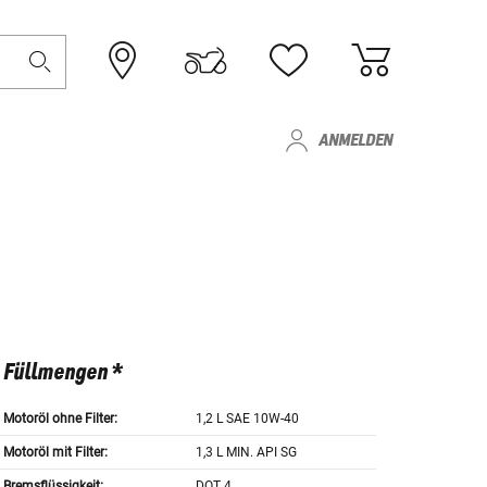
ANMELDEN
Füllmengen *
Motoröl ohne Filter:
1,2 L SAE 10W-40
Motoröl mit Filter:
1,3 L MIN. API SG
Bremsflüssigkeit:
DOT 4