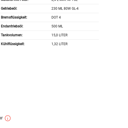
Getriebeöl:
230 ML 80W GL-4
Bremsflüssigkeit:
DOT 4
Endantriebsöl:
500 ML
Tankvolumen:
15,0 LITER
Kühlflüssigkeit:
1,32 LITER
hr