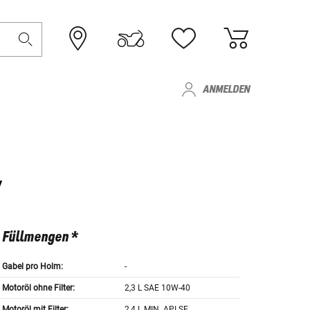
ANMELDEN
Füllmengen *
Gabel pro Holm:
-
Motoröl ohne Filter:
2,3 L SAE 10W-40
Motoröl mit Filter:
2,4 L MIN. API SE