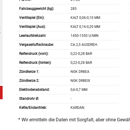
Fahrzeuggewicht (kg):
285
Ventilspiel (Ein):
KALT 0,06-0,10 MM
Ventilspiel (Aus):
KALT 0,16-0,20 MM
Leerlaufdrehzahl:
1450-1550 U/MIN
Vergaserluftschraube:
CA.2,5 AUSDREH.
Reifendruck (vorn):
0,22-0,28 BAR
Reifendruck (hinten):
0,22-0,28 BAR
Zündkerze 1:
NGK DR8EA
Zündkerze 2:
NGK DR8EIX
Elektrodenabstand:
0,6-0,7 MM
Standrohr Ø:
-
Kette/Endantrieb:
KARDAN
* Wir ermitteln die Daten mit Sorgfalt, aber ohne Gewä