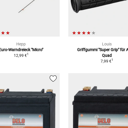
Hepp
Louis
Euro-Warndreieck "Micro"
Griffgummi "Super Grip" für 
1
12,99 €
Quad
1
7,99 €