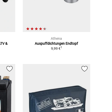
Athena
ATV &
Auspuffdichtungen Endtopf
1
9,99 €