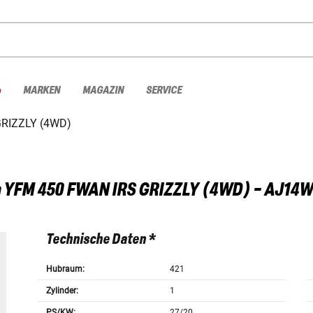
%
MARKEN
MAGAZIN
SERVICE
RIZZLY (4WD)
a
YFM 450 FWAN IRS GRIZZLY (4WD) - AJ14W
Technische Daten *
Hubraum:
421
Zylinder:
1
PS/KW:
27/20