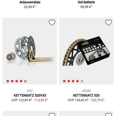
Anlasserrelais
Gel Batterie
1
1
23,99 €
59,99 €
DID
AFAM
KETTENSATZ 520VX3
KETTENSATZ 520
1
1
2
2
113,39 €
122,79 €
UVP 125,99 €
UVP 136,43 €