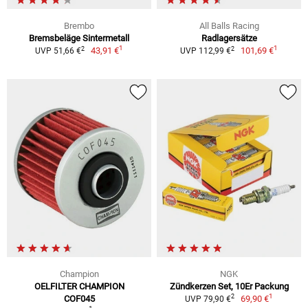
Brembo
All Balls Racing
Bremsbeläge Sintermetall
Radlagersätze
1
1
2
2
43,91 €
101,69 €
UVP 51,66 €
UVP 112,99 €
Champion
NGK
OELFILTER CHAMPION
Zündkerzen Set, 10Er Packung
1
2
COF045
69,90 €
UVP 79,90 €