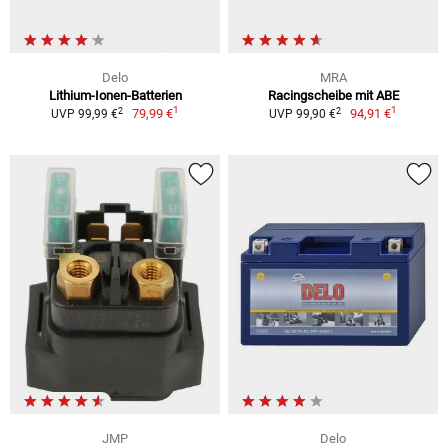
Delo
MRA
Lithium-Ionen-Batterien
Racingscheibe mit ABE
1
1
2
2
79,99 €
94,91 €
UVP 99,99 €
UVP 99,90 €
JMP
Delo