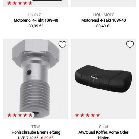
Louis Oil
LIQUI MOLY
Motorenöl 4-Takt 10W-40
Motorenöl 4-Takt 10W-40
1
1
39,99 €
80,49 €
TRW
Shad
Hohlschraube Bremsleitung
Atv/Quad Koffer, Vorne Oder
1
2
6,39 €
Hinten
UVP 7,10 €