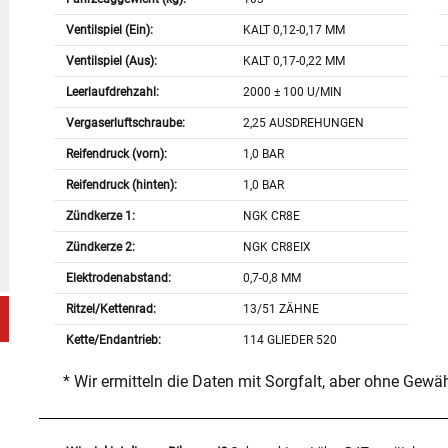
Ventilspiel (Ein):
KALT 0,12-0,17 MM
Ventilspiel (Aus):
KALT 0,17-0,22 MM
Leerlaufdrehzahl:
2000 ± 100 U/MIN
Vergaserluftschraube:
2,25 AUSDREHUNGEN
Reifendruck (vorn):
1,0 BAR
Reifendruck (hinten):
1,0 BAR
Zündkerze 1:
NGK CR8E
Zündkerze 2:
NGK CR8EIX
Elektrodenabstand:
0,7-0,8 MM
Ritzel/Kettenrad:
13/51 ZÄHNE
Kette/Endantrieb:
114 GLIEDER 520
* Wir ermitteln die Daten mit Sorgfalt, aber ohne Gewä