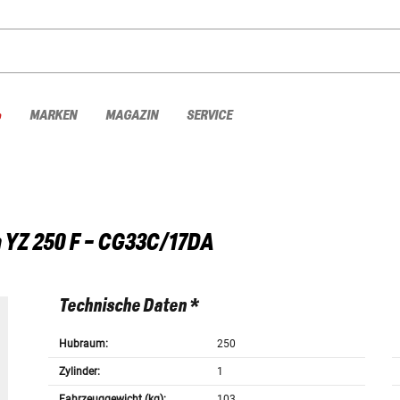
%
MARKEN
MAGAZIN
SERVICE
a
YZ 250 F - CG33C/17DA
Technische Daten *
Hubraum:
250
Zylinder:
1
Fahrzeuggewicht (kg):
103