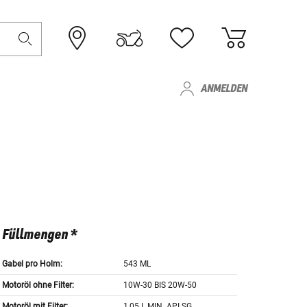
ANMELDEN
Füllmengen *
Gabel pro Holm:
543 ML
Motoröl ohne Filter:
10W-30 BIS 20W-50
Motoröl mit Filter:
1,05 L MIN. API SG