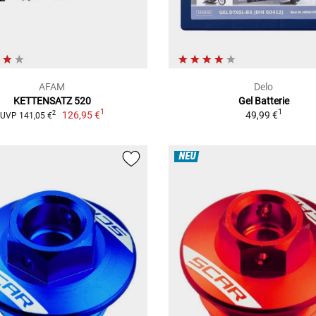
AFAM
Delo
KETTENSATZ 520
Gel Batterie
1
1
126,95 €
49,99 €
2
UVP 141,05 €
NEU