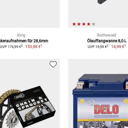
Xtrig
Rothewald
nkeraufnahmen für 28,6mm
Ölauffangwanne 8,0 L
1
1
153,98 €
14,99 €
2
2
UVP 176,99 €
UVP 19,99 €