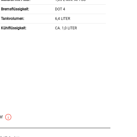
Bremsflüssigkeit:
DOT 4
Tankvolumen:
6,4 LITER
Kühlflüssigkeit:
CA. 1,0 LITER
hr