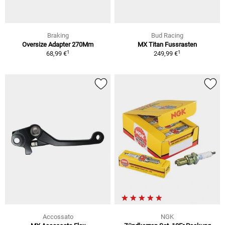
Braking
Bud Racing
Oversize Adapter 270Mm
MX Titan Fussrasten
1
1
68,99 €
249,99 €
Accossato
NGK