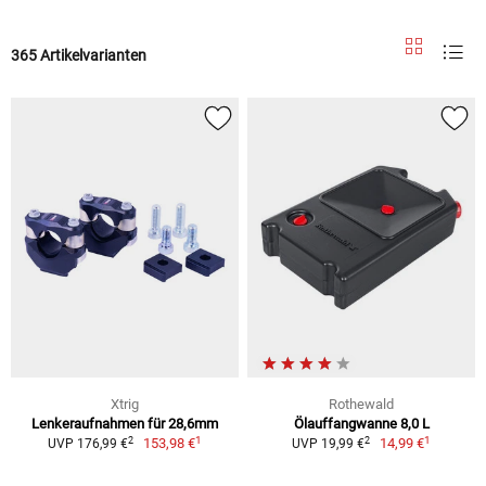
365 Artikelvarianten
Xtrig
Rothewald
Lenkeraufnahmen für 28,6mm
Ölauffangwanne 8,0 L
1
1
2
2
153,98 €
14,99 €
UVP 176,99 €
UVP 19,99 €