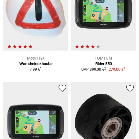
Moto112+
TOMTOM
Warndreieckhaube
Rider 550
1
1
2
7,99 €
279,00 €
UVP 399,00 €