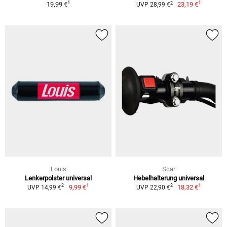
1
1
2
19,99 €
23,19 €
UVP 28,99 €
Louis
Scar
Lenkerpolster universal
Hebelhalterung universal
1
1
2
2
9,99 €
18,32 €
UVP 14,99 €
UVP 22,90 €