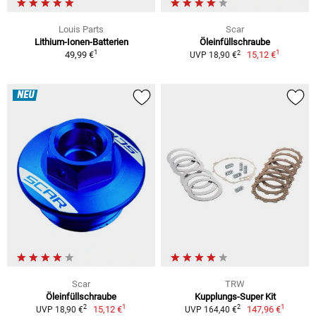
Louis Parts
Scar
Lithium-Ionen-Batterien
Öleinfüllschraube
1
1
2
49,99 €
15,12 €
UVP 18,90 €
NEU
Scar
TRW
Öleinfüllschraube
Kupplungs-Super Kit
1
1
2
2
15,12 €
147,96 €
UVP 18,90 €
UVP 164,40 €