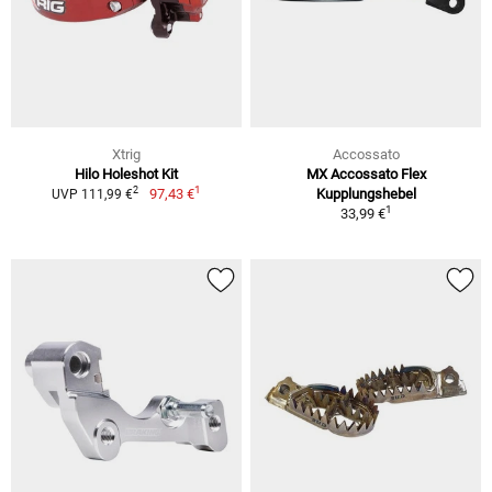
Xtrig
Accossato
Hilo Holeshot Kit
MX Accossato Flex
1
2
97,43 €
Kupplungshebel
UVP 111,99 €
1
33,99 €