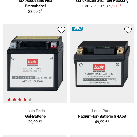
MX Accossato Flex
Zündkerzen Set, 10Er Packung
1
2
Bremshebel
69,90 €
UVP 79,90 €
1
33,99 €
NEU
Louis Parts
Louis Parts
Gel-Batterie
Natrium-Ion-Batterie SNA5S
1
1
29,99 €
49,99 €