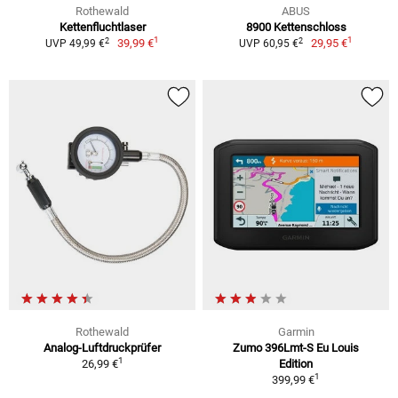
Rothewald
ABUS
Kettenfluchtlaser
8900 Kettenschloss
1
1
2
2
39,99 €
29,95 €
UVP 49,99 €
UVP 60,95 €
Rothewald
Garmin
Analog-Luftdruckprüfer
Zumo 396Lmt-S Eu Louis
1
26,99 €
Edition
1
399,99 €