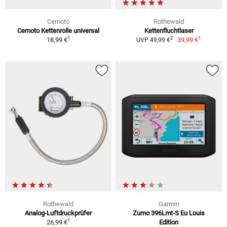
Cemoto
Rothewald
Cemoto Kettenrolle universal
Kettenfluchtlaser
1
1
2
18,99 €
39,99 €
UVP 49,99 €
Rothewald
Garmin
Analog-Luftdruckprüfer
Zumo 396Lmt-S Eu Louis
1
26,99 €
Edition