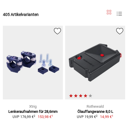
405 Artikelvarianten
Xtrig
Rothewald
Lenkeraufnahmen für 28,6mm
Ölauffangwanne 8,0 L
1
1
2
2
153,98 €
14,99 €
UVP 176,99 €
UVP 19,99 €