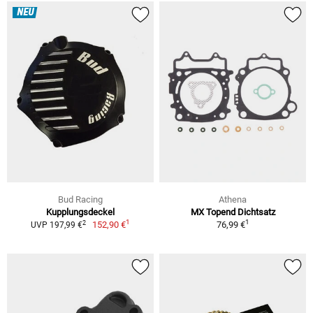
NEU
Bud Racing
Athena
Kupplungsdeckel
MX Topend Dichtsatz
1
1
2
152,90 €
76,99 €
UVP 197,99 €