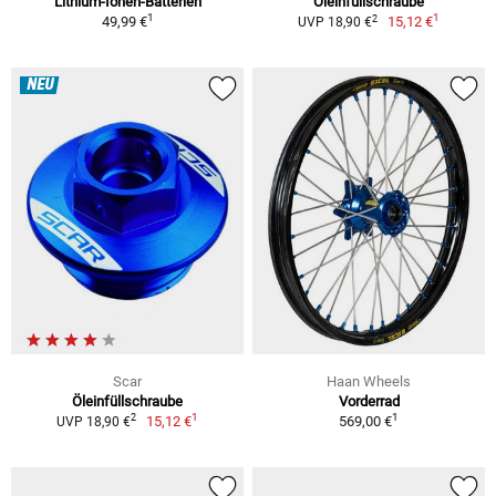
Lithium-Ionen-Batterien
Öleinfüllschraube
1
1
2
49,99 €
15,12 €
UVP 18,90 €
NEU
Scar
Haan Wheels
Öleinfüllschraube
Vorderrad
1
1
2
15,12 €
569,00 €
UVP 18,90 €