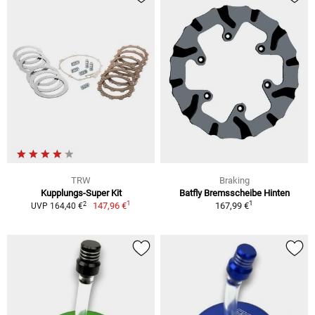
TRW
Braking
Kupplungs-Super Kit
Batfly Bremsscheibe Hinten
1
1
2
147,96 €
167,99 €
UVP 164,40 €