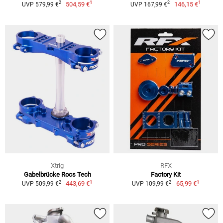
1
1
2
2
504,59 €
146,15 €
UVP 579,99 €
UVP 167,99 €
Xtrig
RFX
Gabelbrücke Rocs Tech
Factory Kit
1
1
2
2
443,69 €
65,99 €
UVP 509,99 €
UVP 109,99 €