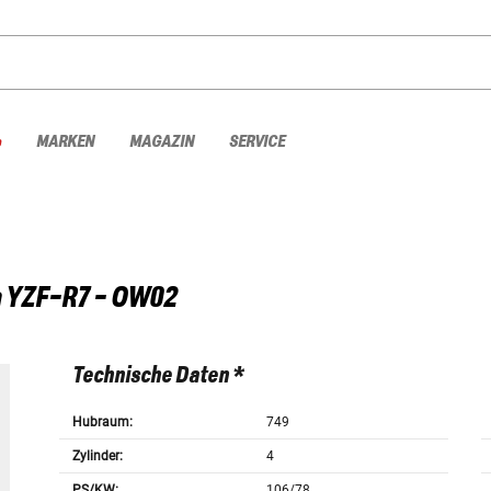
%
MARKEN
MAGAZIN
SERVICE
a
YZF-R7 - OW02
Technische Daten *
Hubraum:
749
Zylinder:
4
PS/KW:
106/78