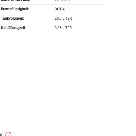
Bremsflüssigkeit:
DOT 4
Tankvolumen:
23,0 LITER
Kühlflüssigkeit:
3,35 LITER
hr