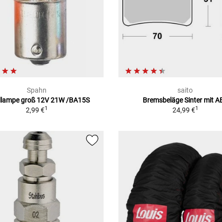
Spahn
saito
llampe groß 12V 21W /BA15S
Bremsbeläge Sinter mit A
1
1
2,99 €
24,99 €