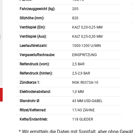
Fahrzeuggewicht (kg):
205
Sitzhöhe (mm):
820
Ventilspiel (Ein):
KALT 0,20-0,25 MM
Ventilspiel (Aus):
KALT 0,25-0,30 MM
Leerlaufdrehzahl:
1000-1200 U/MIN
Vergaserluftschraube:
EINSPRITZUNG
Reifendruck (vorn):
2,5 BAR
Reifendruck (hinten):
2,5-2,9 BAR
Zündkerze 1:
NGK R0373A-10
Elektrodenabstand:
1,0 MM
Standrohr Ø:
43 MM USD-GABEL
Ritzel/Kettenrad:
17/43 ZÄHNE
Kette/Endantrieb:
118 GLIEDER
* Wir ermitteln die Daten mit Sorgfalt, aber ohne Gewä