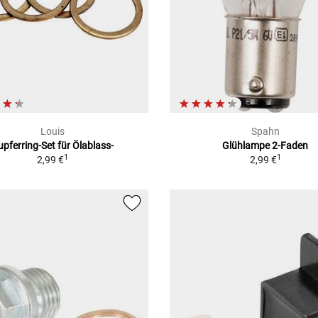
Louis
Spahn
upferring-Set für Ölablass-
Glühlampe 2-Faden
1
1
2,99 €
2,99 €