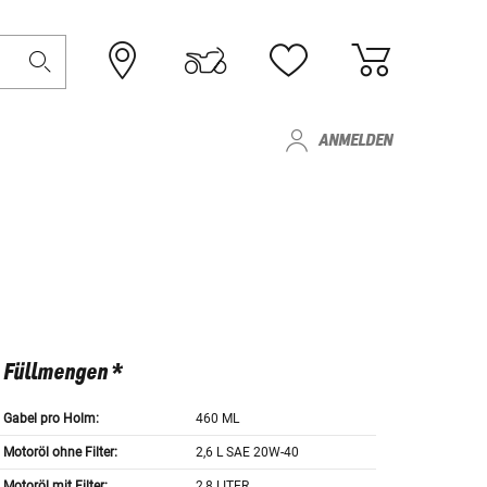
ANMELDEN
Füllmengen *
Gabel pro Holm:
460 ML
Motoröl ohne Filter:
2,6 L SAE 20W-40
Motoröl mit Filter:
2,8 LITER