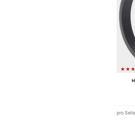
H
pro Seit