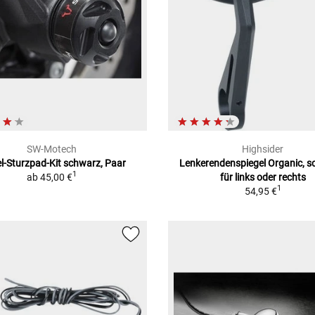
SW-Motech
Highsider
l-Sturzpad-Kit schwarz, Paar
Lenkerendenspiegel Organic, s
1
ab
45,00 €
für links oder rechts
1
54,95 €