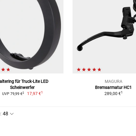
altering für Truck-Lite LED
MAGURA
Scheinwerfer
Bremsarmatur HC1
1
1
17,97 €
289,00 €
2
UVP 79,99 €
e
: