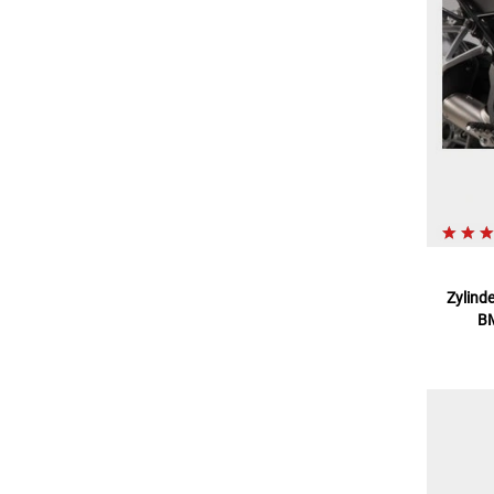
Zylind
BM