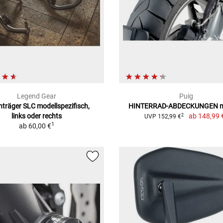
Legend Gear
Puig
nträger SLC modellspezifisch,
HINTERRAD-ABDECKUNGEN m
links oder rechts
ab
148,99 
2
UVP 152,99 €
1
ab
60,00 €