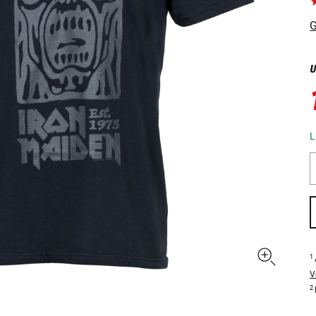
G
U
L
1
V
2