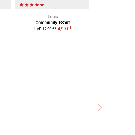
Louis
alpine
Community
T-Shirt
Authority C
1
4,99 €
2
2
UVP
12,99 €
UVP
29,95 €