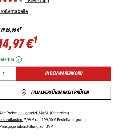
|
1 Bewertung
rößentabelle
2
VP
29,90 €
1
14,97 €
ieferbar
IN DEN WARENKORB
FILIALVERFÜGBARKEIT PRÜFEN
Alle Preise
inkl. gesetzl. MwSt.
(Österreich).
ersandkosten:
7,99 € (ab 199,00 € Bestellwert gratis).
Preisgegenüberstellung zur UVP.