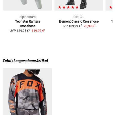
alpinestars
O'NEAL
Techstar Rantera
Element Classic
Crosshose
Te
1
2
Crosshose
73,99 €
UVP
109,99 €
U
1
2
119,97 €
UVP
189,95 €
Zuletzt angesehene Artikel