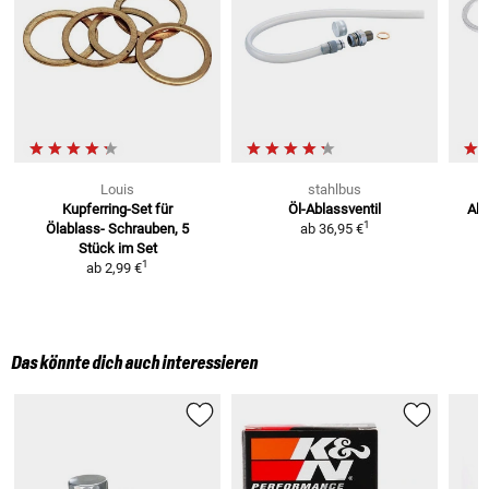
Louis
stahlbus
Kupferring-Set für
Öl-Ablassventil
Alu
1
Ölablass-
Schrauben, 5
ab
36,95 €
Ö
Stück im Set
1
ab
2,99 €
Das könnte dich auch interessieren