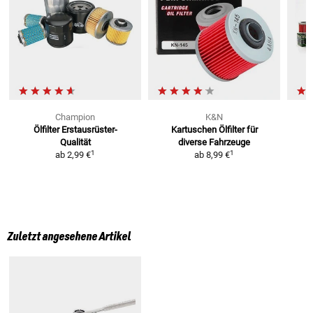
Champion
K&N
Ölfilter
Erstausrüster-
Kartuschen Ölfilter
für
Qualität
diverse Fahrzeuge
1
1
ab
2,99 €
ab
8,99 €
Zuletzt angesehene Artikel