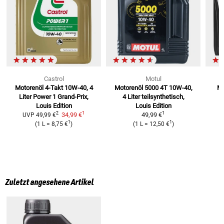
Castrol
Motul
Motorenöl 4-Takt 10W-40, 4
Motorenöl 5000 4T 10W-40,
Mo
Liter
Power 1 Grand-Prix,
4 Liter
teilsynthetisch,
t
Louis Edition
Louis Edition
1
1
2
34,99 €
49,99 €
UVP
49,99 €
1
1
(
1 L
=
8,75 €
)
(
1 L
=
12,50 €
)
Zuletzt angesehene Artikel